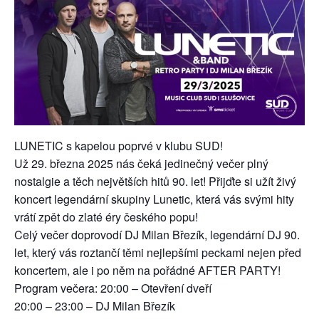
LUNETIC s kapelou poprvé v klubu SUD!
Už 29. března 2025 nás čeká jedinečný večer plný
nostalgie a těch největších hitů 90. let! Přijďte si užít živý
koncert legendární skupiny Lunetic, která vás svými hity
vrátí zpět do zlaté éry českého popu!
Celý večer doprovodí DJ Milan Březík, legendární DJ 90.
let, který vás roztančí těmi nejlepšími peckami nejen před
koncertem, ale i po něm na pořádné AFTER PARTY!
Program večera: 20:00 – Otevření dveří
20:00 – 23:00 – DJ Milan Březík