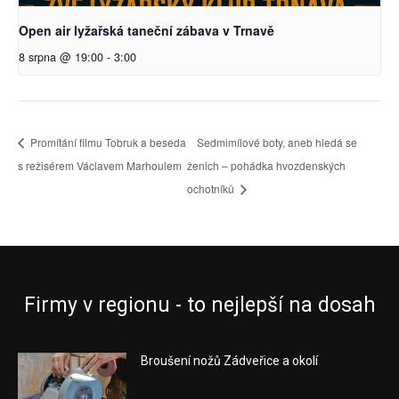
Open air lyžařská taneční zábava v Trnavě
8 srpna @ 19:00
-
3:00
Promítání filmu Tobruk a beseda
Sedmimílové boty, aneb hledá se
s režisérem Václavem Marhoulem
ženich – pohádka hvozdenských
ochotníků
Firmy v regionu - to nejlepší na dosah
Broušení nožů Zádveřice a okolí