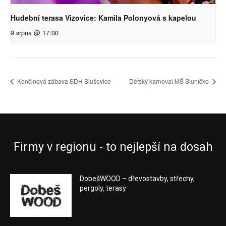
Hudební terasa Vizovice: Kamila Polonyová s kapelou
9 srpna @ 17:00
Končinová zábava SDH Slušovice
Dětský karneval MŠ Sluníčko
Firmy v regionu - to nejlepší na dosah
DobešWOOD – dřevostavby, střechy,
pergoly, terasy