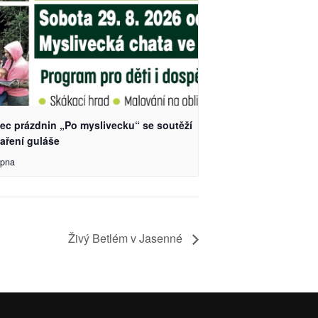
ec prázdnin „Po myslivecku“ se soutěží
aření guláše
rpna
Živý Betlém v Jasenné