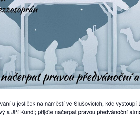
ání u jesliček na náměstí ve Slušovicích, kde vystoupí
ý a Jiří Kundl; přijďte načerpat pravou předvánoční atm