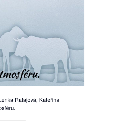
 Lenka Rafajová, Kateřina
osféru.