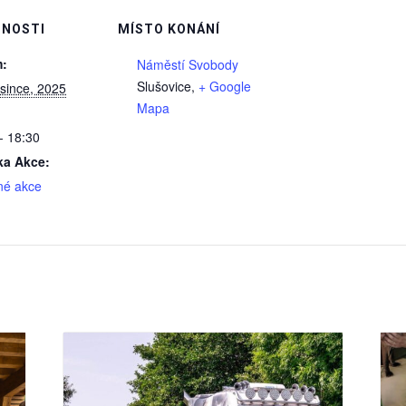
NOSTI
MÍSTO KONÁNÍ
:
Náměstí Svobody
Slušovice
,
+ Google
since, 2025
Mapa
- 18:30
ka Akce:
né akce