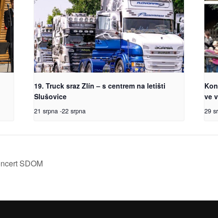
19. Truck sraz Zlín – s centrem na letišti
Kon
Slušovice
ve v
21 srpna
-
22 srpna
29 s
oncert SDOM