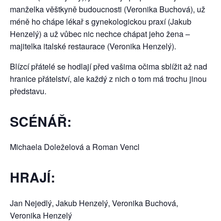
manželka věštkyně budoucnosti (Veronika Buchová), už
méně ho chápe lékař s gynekologickou praxí (Jakub
Henzelý) a už vůbec nic nechce chápat jeho žena –
majitelka italské restaurace (Veronika Henzelý).
Blízcí přátelé se hodlají před vašima očima sblížit až nad
hranice přátelství, ale každý z nich o tom má trochu jinou
představu.
SCÉNÁŘ:
Michaela Doleželová a Roman Vencl
HRAJÍ:
Jan Nejedlý, Jakub Henzelý, Veronika Buchová,
Veronika Henzelý