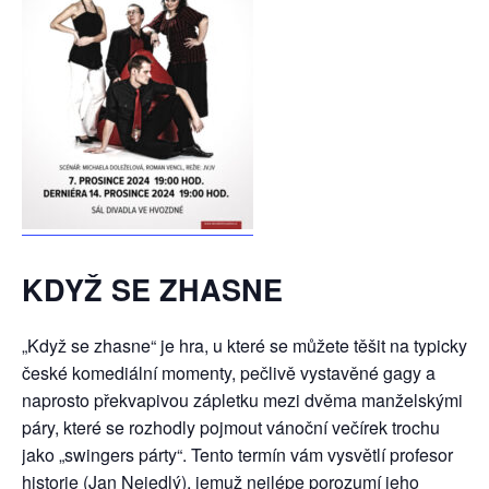
KDYŽ SE ZHASNE
„Když se zhasne“ je hra, u které se můžete těšit na typicky
české komediální momenty, pečlivě vystavěné gagy a
naprosto překvapivou zápletku mezi dvěma manželskými
páry, které se rozhodly pojmout vánoční večírek trochu
jako „swingers párty“. Tento termín vám vysvětlí profesor
historie (Jan Nejedlý), jemuž nejlépe porozumí jeho