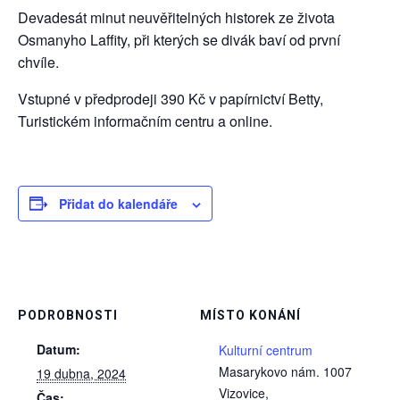
Devadesát minut neuvěřitelných historek ze života
Osmanyho Laffity, při kterých se divák baví od první
chvíle.
Vstupné v předprodeji 390 Kč v papírnictví Betty,
Turistickém informačním centru a online.
Přidat do kalendáře
PODROBNOSTI
MÍSTO KONÁNÍ
Datum:
Kulturní centrum
Masarykovo nám. 1007
19 dubna, 2024
Vizovice
,
Čas: