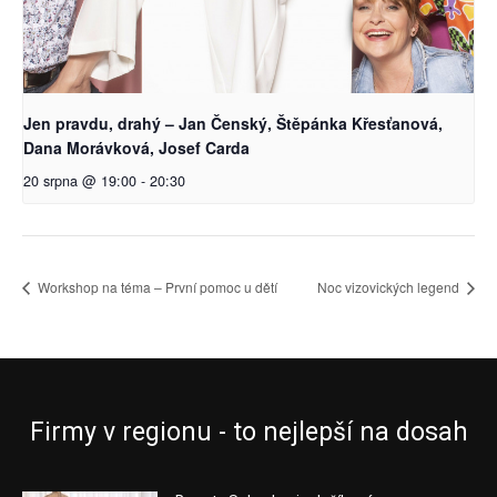
Jen pravdu, drahý – Jan Čenský, Štěpánka Křesťanová,
Dana Morávková, Josef Carda
20 srpna @ 19:00
-
20:30
Workshop na téma – První pomoc u dětí
Noc vizovických legend
Firmy v regionu - to nejlepší na dosah