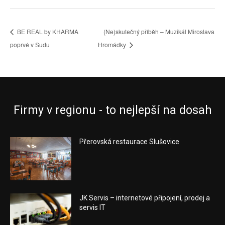
BE REAL by KHARMA
(Ne)skutečný příběh – Muzikál Miroslava
poprvé v Sudu
Hromádky
Firmy v regionu - to nejlepší na dosah
Přerovská restaurace Slušovice
JK Servis – internetové připojení, prodej a
servis IT