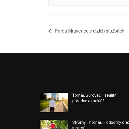
Ferda Mravenec v cizích službách
Tomáš Surovec – realitní
poradce a makléř
Stromy Thomas – odborný oře
stromů