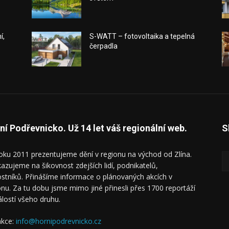
í,
S-WATT – fotovoltaika a tepelná
čerpadla
ní Podřevnicko. Už 14 let váš regionální web.
S
oku 2011 prezentujeme dění v regionu na východ od Zlína.
azujeme na šikovnost zdejších lidí, podnikatelů,
ostníků. Přinášíme informace o plánovaných akcích v
onu. Za tu dobu jsme mimo jiné přinesli přes 1700 reportáží
álostí všeho druhu.
kce:
info@hornipodrevnicko.cz