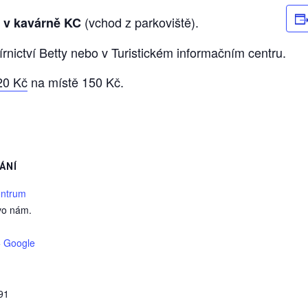
(vchod z parkoviště).
0 v kavárně KC
írnictví Betty nebo v Turistickém informačním centru.
20 Kč
na místě 150 Kč.
ÁNÍ
entrum
vo nám.
+ Google
91