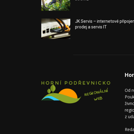
JK Servis – internetové připojen
prodej a servis IT
Hor
Od r
Pouk
živn
regi
z ud
Reda