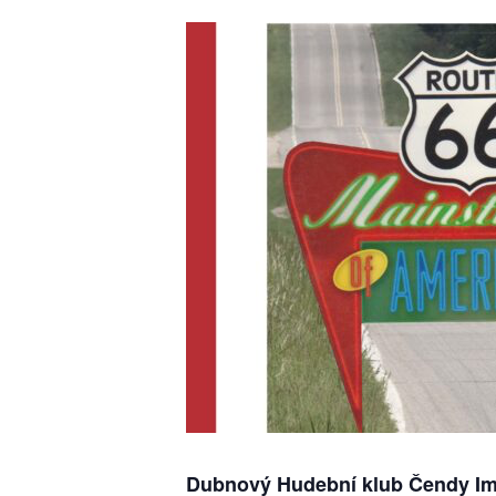
Dubnový Hudební klub Čendy Im