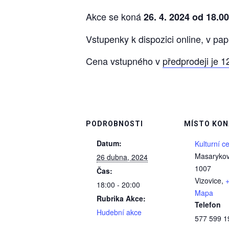
Akce se koná
26. 4. 2024 od 18.0
Vstupenky k dispozici online, v pap
Cena vstupného v
předprodeji je 1
PODROBNOSTI
MÍSTO KON
Datum:
Kulturní c
Masaryko
26 dubna, 2024
1007
Čas:
Vizovice
,
18:00 - 20:00
Mapa
Rubrika Akce:
Telefon
Hudební akce
577 599 1