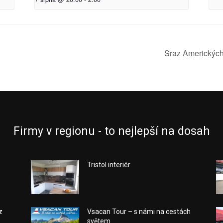
Sraz Americkýc
Firmy v regionu - to nejlepší na dosah
Tristol interiér
z
Vsacan Tour – s námi na cestách
světem