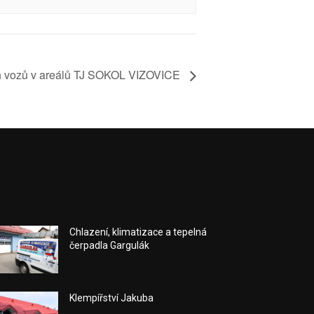
h vozů v areálů TJ SOKOL VIZOVICE
Chlazení, klimatizace a tepelná
čerpadla Gargulák
Klempířství Jakuba