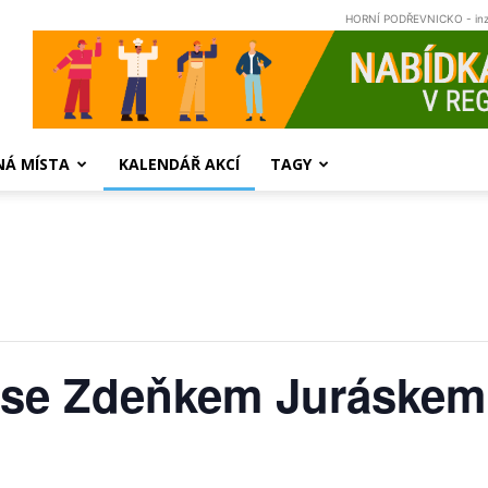
HORNÍ PODŘEVNICKO - in
NÁ MÍSTA
KALENDÁŘ AKCÍ
TAGY
 se Zdeňkem Juráskem