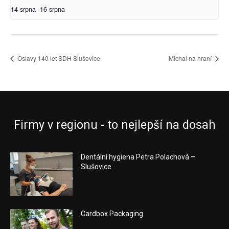
14 srpna
-
16 srpna
Oslavy 140 let SDH Slušovice
Michal na hraní
Firmy v regionu - to nejlepší na dosah
Dentální hygiena Petra Polachová –
Slušovice
Cardbox Packaging