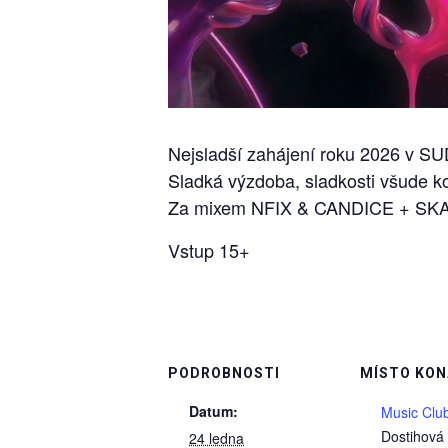
Nejsladší zahájení roku 2026 v S
Sladká výzdoba, sladkosti všude k
Za mixem NFIX & CANDICE + SK
Vstup 15+
PODROBNOSTI
MÍSTO KON
Datum:
Music Clu
Dostihová
24 ledna