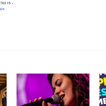
763 15
+
apa