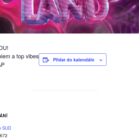
UDU!
olem a top vibes
Přidat do kalendáře
AP
ÁNÍ
b SUD
 672