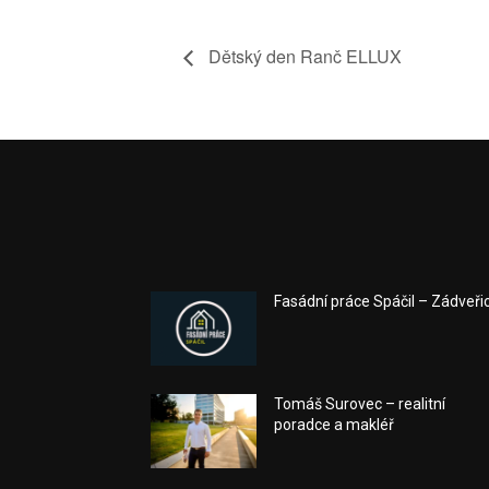
Dětský den Ranč ELLUX
Fasádní práce Spáčil – Zádveři
Tomáš Surovec – realitní
poradce a makléř