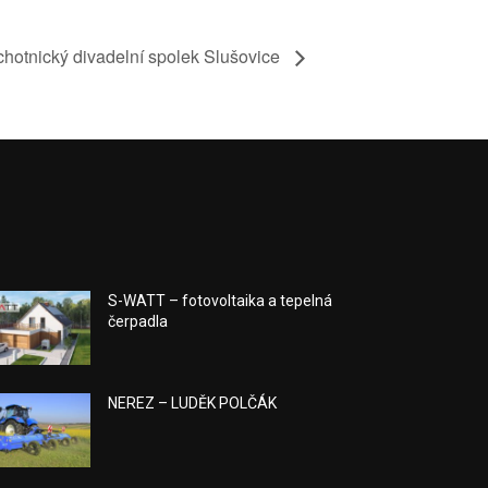
hotnický divadelní spolek Slušovice
S-WATT – fotovoltaika a tepelná
čerpadla
NEREZ – LUDĚK POLČÁK