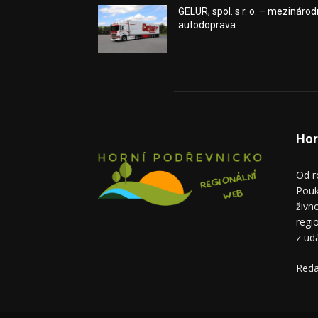
GELUR, spol. s r. o. – mezinárod
autodoprava
Hor
Od r
Pouk
živn
regi
z ud
Reda