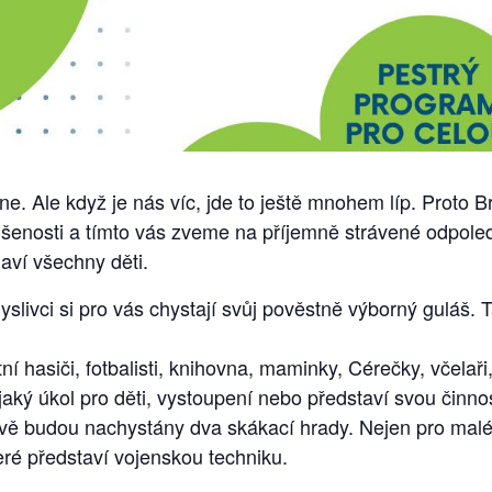
hne. Ale když je nás víc, jde to ještě mnohem líp. Proto
zkušenosti a tímto vás zveme na příjemně strávené odpol
laví všechny děti.
slivci si pro vás chystají svůj pověstně výborný guláš.
í hasiči, fotbalisti, knihovna, maminky, Cérečky, včelaři
jaký úkol pro děti, vystoupení nebo představí svou činno
avě budou nachystány dva skákací hrady. Nejen pro malé
teré představí vojenskou techniku.