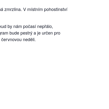
ná zmrzlina. V místním pohostinství
kud by nám počasí nepřálo,
ram bude pestrý a je určen pro
 červnovou neděli.