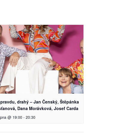
 pravdu, drahý – Jan Čenský, Štěpánka
sťanová, Dana Morávková, Josef Carda
rpna @ 19:00
-
20:30