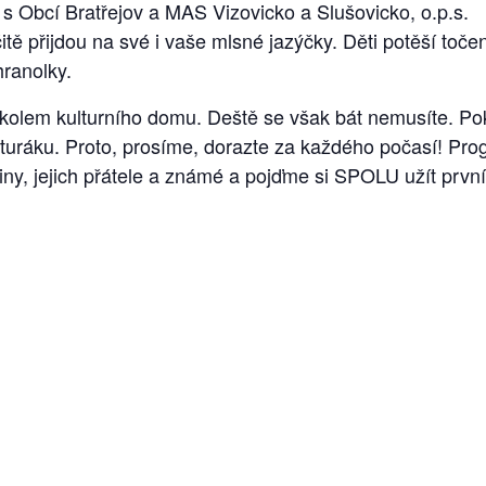
s Obcí Bratřejov a MAS Vizovicko a Slušovicko, o.p.s.
tě přijdou na své i vaše mlsné jazýčky. Děti potěší toče
hranolky.
kolem kulturního domu. Deště se však bát nemusíte. Po
turáku. Proto, prosíme, dorazte za každého počasí! Prog
ny, jejich přátele a známé a pojďme si SPOLU užít první