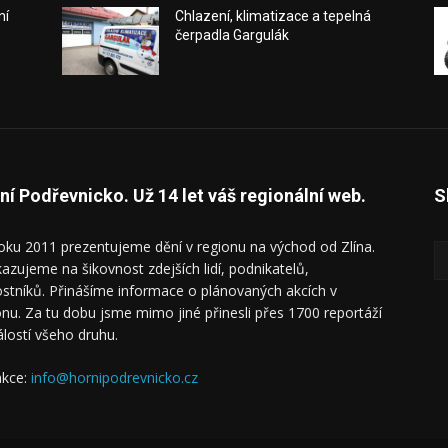
ní
Chlazení, klimatizace a tepelná
čerpadla Gargulák
ní Podřevnicko. Už 14 let váš regionální web.
S
oku 2011 prezentujeme dění v regionu na východ od Zlína.
azujeme na šikovnost zdejších lidí, podnikatelů,
ostníků. Přinášíme informace o plánovaných akcích v
onu. Za tu dobu jsme mimo jiné přinesli přes 1700 reportáží
álostí všeho druhu.
kce:
info@hornipodrevnicko.cz