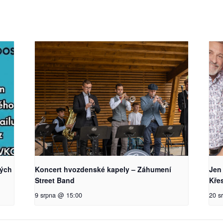
kých
Koncert hvozdenské kapely – Záhumení
Jen
Street Band
Kře
9 srpna @ 15:00
20 s