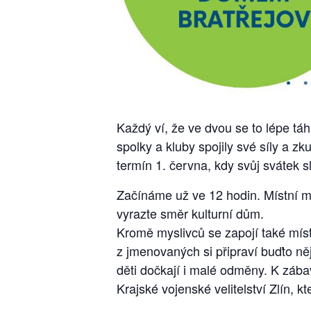
Každý ví, že ve dvou se to lépe tá
spolky a kluby spojily své síly a 
termín 1. června, kdy svůj svátek s
Začínáme už ve 12 hodin. Místní my
vyrazte směr kulturní dům.
Kromě myslivců se zapojí také místn
z jmenovaných si připraví buďto ně
děti dočkají i malé odměny. K záb
Krajské vojenské velitelství Zlín, k