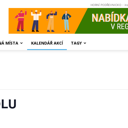
HORNÍ PODŘEVNICKO - in
NÁ MÍSTA
KALENDÁŘ AKCÍ
TAGY
OLU