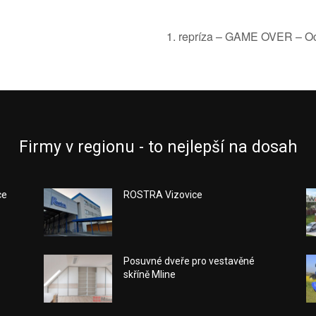
1. repríza – GAME OVER – Oc
Firmy v regionu - to nejlepší na dosah
ce
ROSTRA Vizovice
Posuvné dveře pro vestavěné
skříně Mline