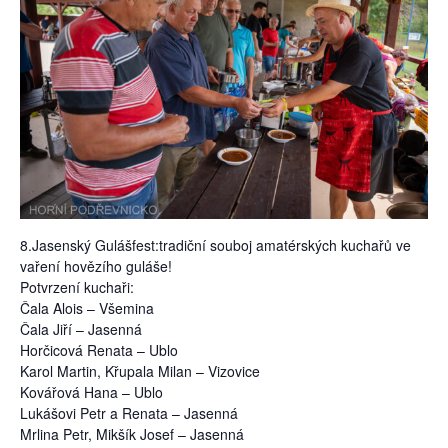
8.Jasenský Gulášfest:tradiční souboj amatérských kuchařů ve
vaření hovězího guláše!
Potvrzení kuchaři:
Čala Alois – Všemina
Čala Jiří – Jasenná
Horčicová Renata – Ublo
Karol Martin, Křupala Milan – Vizovice
Kovářová Hana – Ublo
Lukášovi Petr a Renata – Jasenná
Mrlina Petr, Mikšík Josef – Jasenná