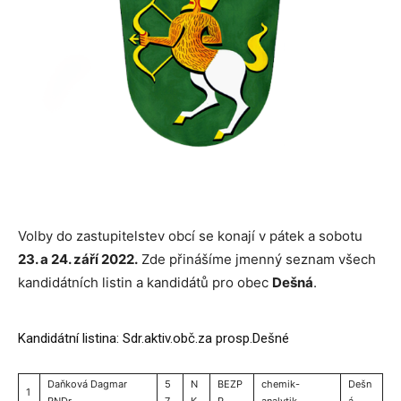
Volby do zastupitelstev obcí se konají v pátek a sobotu
23. a 24. září 2022.
Zde přinášíme jmenný seznam všech
kandidátních listin a kandidátů pro obec
Dešná
.
Kandidátní listina: Sdr.aktiv.obč.za prosp.Dešné
Daňková Dagmar
5
N
BEZP
chemik-
Dešn
1
RNDr.
7
K
P
analytik
á