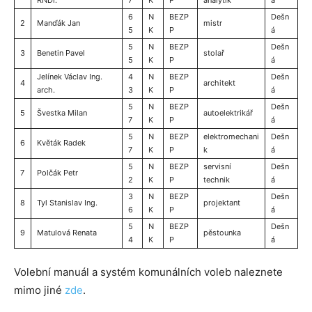
6
N
BEZP
Dešn
2
Manďák Jan
mistr
5
K
P
á
5
N
BEZP
Dešn
3
Benetin Pavel
stolař
5
K
P
á
Jelínek Václav Ing.
4
N
BEZP
Dešn
4
architekt
arch.
3
K
P
á
5
N
BEZP
Dešn
5
Švestka Milan
autoelektrikář
7
K
P
á
5
N
BEZP
elektromechani
Dešn
6
Květák Radek
7
K
P
k
á
5
N
BEZP
servisní
Dešn
7
Polčák Petr
2
K
P
technik
á
3
N
BEZP
Dešn
8
Tyl Stanislav Ing.
projektant
6
K
P
á
5
N
BEZP
Dešn
9
Matulová Renata
pěstounka
4
K
P
á
Volební manuál a systém komunálních voleb naleznete
mimo jiné
zde
.