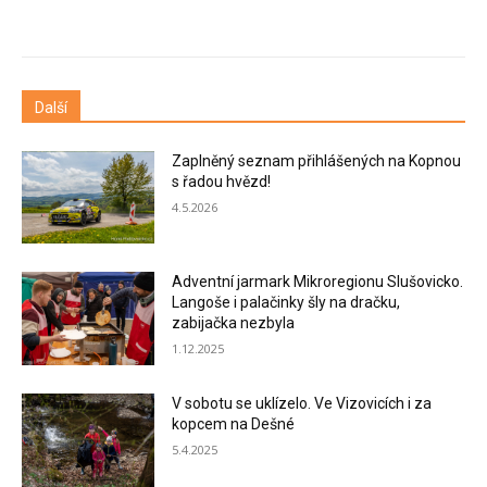
Další
Zaplněný seznam přihlášených na Kopnou
s řadou hvězd!
4.5.2026
Adventní jarmark Mikroregionu Slušovicko.
Langoše i palačinky šly na dračku,
zabijačka nezbyla
1.12.2025
V sobotu se uklízelo. Ve Vizovicích i za
kopcem na Dešné
5.4.2025