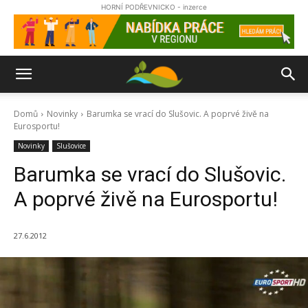
HORNÍ PODŘEVNICKO - inzerce
Domů
Novinky
Barumka se vrací do Slušovic. A poprvé živě na
Eurosportu!
Novinky
Slušovice
Barumka se vrací do Slušovic.
A poprvé živě na Eurosportu!
27.6.2012