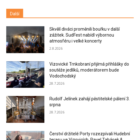
Další
Skvělí diváci proměnili bouřku v další
zážitek. SudFest nabídl výbornou
atmosféru i velké koncerty
2.8.2026
Vizovické Trnkobraní přijímá přihlášky do
soutěže jedlíků, moderátorem bude
Vodochodský
28.7.2026
Rudolf Jelínek zahájí pěstitelské pálení 3.
srpna
28.7.2026
Čerství držitelé Porty rozezpívali Hudební
terasu ve Vizovicích. Pavel Tabásek &