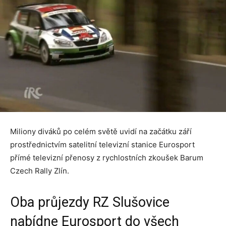
Miliony diváků po celém světě uvidí na začátku září
prostřednictvím satelitní televizní stanice Eurosport
přímé televizní přenosy z rychlostních zkoušek Barum
Czech Rally Zlín.
Oba průjezdy RZ Slušovice
nabídne Eurosport do všech