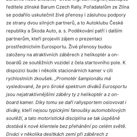
ředitele zlínské Barum Czech Rally. Pořadatelům ze Zlína
se podařilo uskutečnit živé přenosy i zásluhou podpory
ze strany dvou silných partnerů, a to Autoklubu České
republiky a Škoda Auto, a. s. Poděkování patří i dalším
partnerům, kteří projevili zájem o prezentaci
prostřednictvím Eurosportu. Živé přenosy budou
založeny na atraktivních záběrech z helikoptér a on-
boardů ze soutěžních vozidel z čela startovního pole. K
dispozici bude i několik stacionárních kamer v cíli
rychlostních zkoušek.
„Promotér šampionátu má
vysledované, že pro široké spektrum diváků Eurosportu
jsou nejatraktivnějšími záběry ty z helikoptér a z on-
board kamer. Díky tomu se daří rallysportem oslovovat i
diváky, kteří nejsou typickými fanoušky automobilových
soutěží, a tato motoristická disciplína se tak úspěšně
dostává k nové klientele bez přehánění po celém světě.
Diváci v několika desítkách zemí při záběrech z