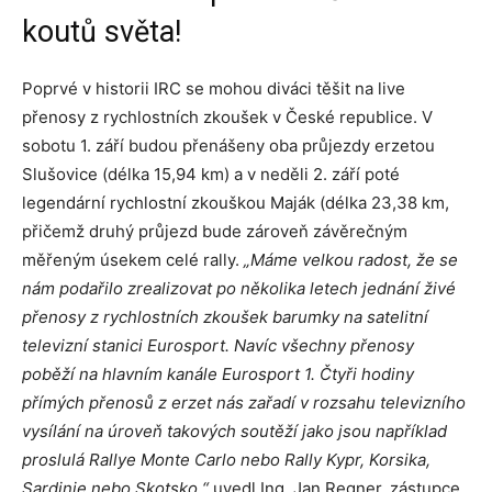
koutů světa!
Poprvé v historii IRC se mohou diváci těšit na live
přenosy z rychlostních zkoušek v České republice. V
sobotu 1. září budou přenášeny oba průjezdy erzetou
Slušovice (délka 15,94 km) a v neděli 2. září poté
legendární rychlostní zkouškou Maják (délka 23,38 km,
přičemž druhý průjezd bude zároveň závěrečným
měřeným úsekem celé rally.
„Máme velkou radost, že se
nám podařilo zrealizovat po několika letech jednání živé
přenosy z rychlostních zkoušek barumky na satelitní
televizní stanici Eurosport. Navíc všechny přenosy
poběží na hlavním kanále Eurosport 1. Čtyři hodiny
přímých přenosů z erzet nás zařadí v rozsahu televizního
vysílání na úroveň takových soutěží jako jsou například
proslulá Rallye Monte Carlo nebo Rally Kypr, Korsika,
Sardinie nebo Skotsko,“
uvedl Ing. Jan Regner, zástupce