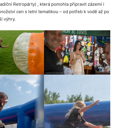
iční Retropárty) , která pomohla připravit zázemí i
nožství cen s letní tematikou – od potřeb k vodě až po
ší výhry.