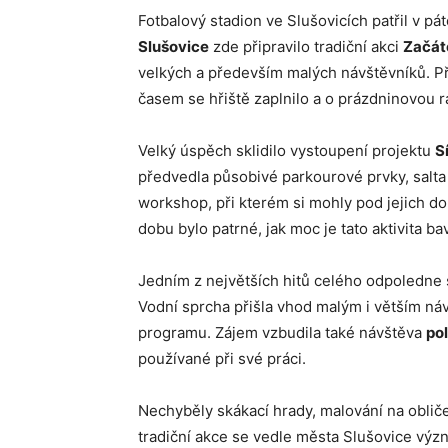
Fotbalový stadion ve Slušovicích patřil v 
Slušovice
zde připravilo tradiční akci
Začát
velkých a především malých návštěvníků. Pře
časem se hřiště zaplnilo a o prázdninovou 
Velký úspěch sklidilo vystoupení projektu
S
předvedla působivé parkourové prvky, salta 
workshop, při kterém si mohly pod jejich 
dobu bylo patrné, jak moc je tato aktivita bav
Jedním z největších hitů celého odpoledne
Vodní sprcha přišla vhod malým i větším ná
programu. Zájem vzbudila také návštěva
pol
používané při své práci.
Nechyběly skákací hrady, malování na obliče
tradiční akce se vedle města Slušovice výz