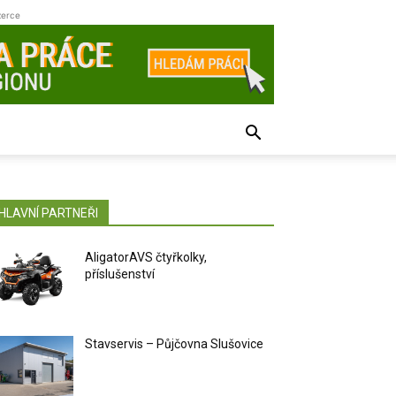
zerce
HLAVNÍ PARTNEŘI
AligatorAVS čtyřkolky,
příslušenství
Stavservis – Půjčovna Slušovice