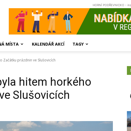
HORNÍ PODŘEVNICKO - in
NÁ MÍSTA
KALENDÁŘ AKCÍ
TAGY
o Začátku prázdnin ve Slušovicích
byla hitem horkého
ve Slušovicích