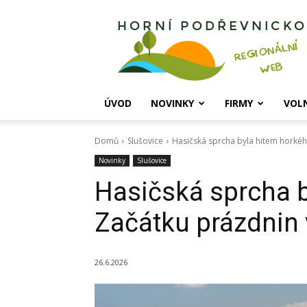
Horní
Podřevnicko
ÚVOD
NOVINKY
FIRMY
VOL
Domů
Slušovice
Hasičská sprcha byla hitem horkéh
Novinky
Slušovice
Hasičská sprcha 
Začátku prázdnin 
26.6.2026