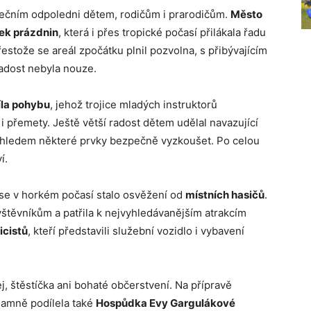
pátečním odpoledni dětem, rodičům i prarodičům.
Město
ek prázdnin
, která i přes tropické počasí přilákala řadu
stože se areál zpočátku plnil pozvolna, s přibývajícím
radost nebyla nouze.
íla pohybu
, jehož trojice mladých instruktorů
i přemety. Ještě větší radost dětem udělal navazující
dohledem některé prvky bezpečně vyzkoušet. Po celou
í.
 se v horkém počasí stalo osvěžení od
místních hasičů
.
vštěvníkům a patřila k nejvyhledávanějším atrakcím
icistů
, kteří představili služební vozidlo i vybavení
j, štěstíčka ani bohaté občerstvení. Na přípravě
namně podílela také
Hospůdka Evy Gargulákové