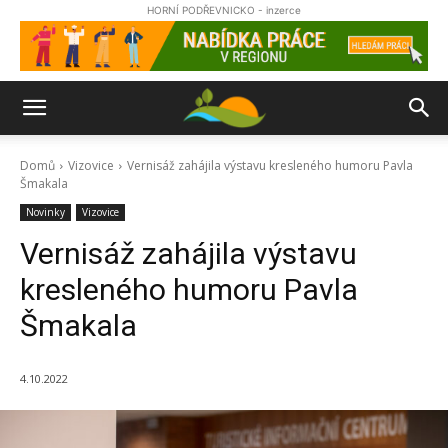
HORNÍ PODŘEVNICKO - inzerce
Domů
Vizovice
Vernisáž zahájila výstavu kresleného humoru Pavla
Šmakala
Novinky
Vizovice
Vernisáž zahájila výstavu
kresleného humoru Pavla
Šmakala
4.10.2022