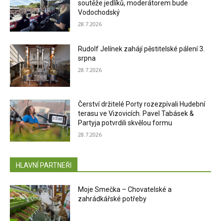
soutěže jedlíků, moderátorem bude
Vodochodský
28.7.2026
Rudolf Jelínek zahájí pěstitelské pálení 3.
srpna
28.7.2026
Čerství držitelé Porty rozezpívali Hudební
terasu ve Vizovicích. Pavel Tabásek &
Partyja potvrdili skvělou formu
28.7.2026
HLAVNÍ PARTNEŘI
Moje Smečka – Chovatelské a
zahrádkářské potřeby