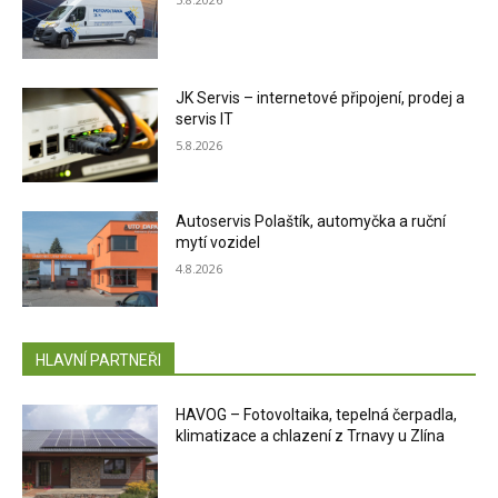
JK Servis – internetové připojení, prodej a
servis IT
5.8.2026
Autoservis Polaštík, automyčka a ruční
mytí vozidel
4.8.2026
HLAVNÍ PARTNEŘI
HAVOG – Fotovoltaika, tepelná čerpadla,
klimatizace a chlazení z Trnavy u Zlína