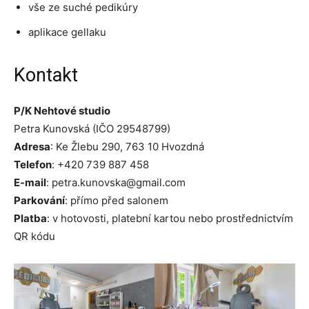
vše ze suché pedikúry
aplikace gellaku
Kontakt
P/K Nehtové studio
Petra Kunovská (IČO 29548799)
Adresa
: Ke Žlebu 290, 763 10 Hvozdná
Telefon
: +420 739 887 458
E-mail
: petra.kunovska@gmail.com
Parkování
: přímo před salonem
Platba
: v hotovosti, platební kartou nebo prostřednictvím
QR kódu