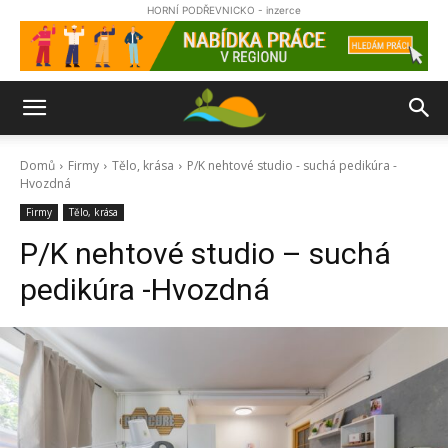
HORNÍ PODŘEVNICKO - inzerce
Domů
Firmy
Tělo, krása
P/K nehtové studio - suchá pedikúra -
Hvozdná
Firmy
Tělo, krása
P/K nehtové studio – suchá
pedikúra -Hvozdná