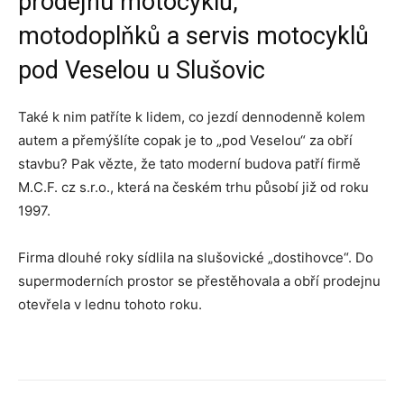
prodejnu motocyklů,
motodoplňků a servis motocyklů
pod Veselou u Slušovic
Také k nim patříte k lidem, co jezdí dennodenně kolem
autem a přemýšlíte copak je to „pod Veselou“ za obří
stavbu? Pak vězte, že tato moderní budova patří firmě
M.C.F. cz s.r.o., která na českém trhu působí již od roku
1997.
Firma dlouhé roky sídlila na slušovické „dostihovce“. Do
supermoderních prostor se přestěhovala a obří prodejnu
otevřela v lednu tohoto roku.