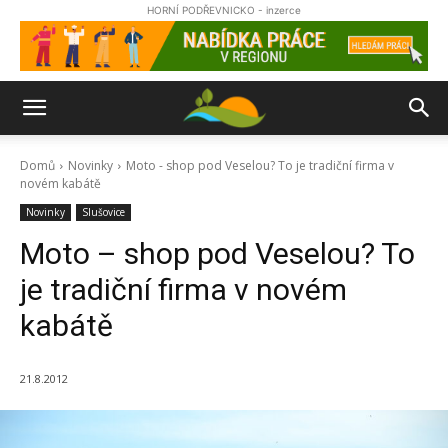
HORNÍ PODŘEVNICKO - inzerce
Domů
Novinky
Moto - shop pod Veselou? To je tradiční firma v
novém kabátě
Novinky
Slušovice
Moto – shop pod Veselou? To
je tradiční firma v novém
kabátě
21.8.2012