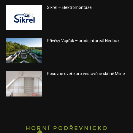
Sikrel – Elektromontáže
Přívěsy Vajďák – prodejní areál Neubuz
Posuvné dveře pro vestavěné skříně Mline