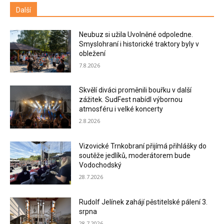
Další
Neubuz si užila Uvolněné odpoledne.
Smyslohraní i historické traktory byly v
obležení
7.8.2026
Skvělí diváci proměnili bouřku v další
zážitek. SudFest nabídl výbornou
atmosféru i velké koncerty
2.8.2026
Vizovické Trnkobraní přijímá přihlášky do
soutěže jedlíků, moderátorem bude
Vodochodský
28.7.2026
Rudolf Jelínek zahájí pěstitelské pálení 3.
srpna
28.7.2026