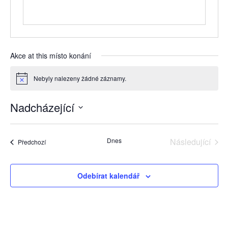
Akce at this místo konání
Nebyly nalezeny žádné záznamy.
Notice
Nadcházející
Vyberte
datum.
Dnes
Následující
Akce
Předchozí
Akce
Odebírat kalendář