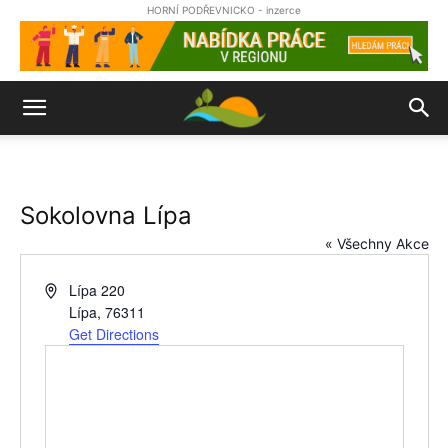
HORNÍ PODŘEVNICKO - inzerce
Sokolovna Lípa
« Všechny Akce
Address
Lípa 220
Lípa
,
76311
Get Directions