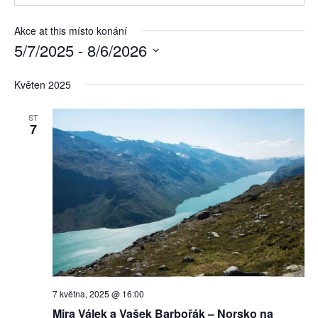
Akce at this místo konání
5/7/2025
 - 
8/6/2026
Vyberte
datum.
Květen 2025
ST
7
7 května, 2025 @ 16:00
Mira Válek a Vašek Barbořák – Norsko na