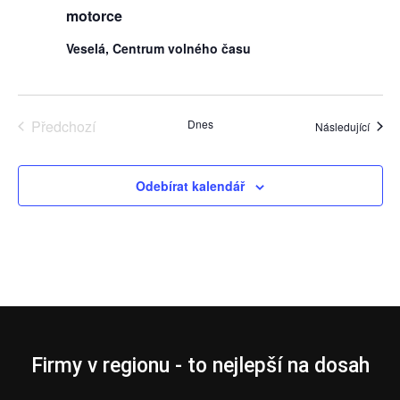
motorce
Veselá, Centrum volného času
Předchozí
Dnes
Akce
Následující
Akce
Odebírat kalendář
Firmy v regionu - to nejlepší na dosah