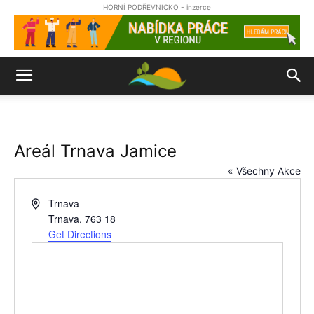
HORNÍ PODŘEVNICKO - inzerce
Areál Trnava Jamice
« Všechny Akce
Address
Trnava
Trnava
,
763 18
Get Directions