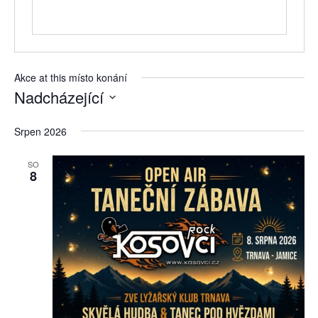
Akce at this místo konání
Nadcházející
Vyberte
datum.
Srpen 2026
SO
8