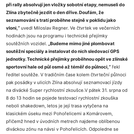
při rally absolvují jen vložky sobotní etapy, nemuseli do
Zlína zbytečně jezdit o den dříve. Doufám, že
seznamování s tratí proběhne stejně v poklidu jako
vloni,“
uvedl Miloslav Regner. Ve čtvrtek ve večerních
hodinách jsou na programu i technické přejímky
soutěžních vozidel.
„Budeme mimo jiné plombovat
soutěžní speciály a instalovat do nich sledovací GPS
jednotky. Technické přejímky proběhnou opět ve zlínské
sportovní hale od půl osmé až téměř do půlnoci,“
řekl
ředitel soutěže. V tradičním čase kolem čtvrteční půlnoci
pak posádky v ulicích Zlína absolvují seznamovací jízdy
na divácké Super rychlostní zkoušce.V pátek 31. srpna od
8 do 13 hodin se pojede testovací rychlostní zkouška
neboli shakedown, letos je její trasa vytyčena na
klasickém úseku mezi Pohořelicemi a Komárovem,
přičemž hned v úvodních metrech najdeme oblíbenou
diváckou zónu na návsi v Pohořelicích. Odpoledne se