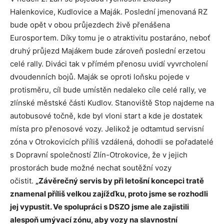
Halenkovice, Kudlovice a Maják. Poslední jmenovaná RZ
bude opět v obou průjezdech živě přenášena
Eurosportem. Díky tomu je o atraktivitu postaráno, neboť
druhý průjezd Majákem bude zároveň poslední erzetou
celé rally. Diváci tak v přímém přenosu uvidí vyvrcholení
dvoudenních bojů. Maják se oproti loňsku pojede v
protisměru, cíl bude umístěn nedaleko cíle celé rally, ve
zlínské městské části Kudlov. Stanoviště Stop najdeme na
autobusové točně, kde byl vloni start a kde je dostatek
místa pro přenosové vozy. Jelikož je odtamtud servisní
zóna v Otrokovicích příliš vzdálená, dohodli se pořadatelé
s Dopravní společností Zlín-Otrokovice, že v jejich
prostorách bude možné nechat soutěžní vozy
očistit.
„Závěrečný servis by při letošní koncepci tratě
znamenal příliš velkou zajížďku, proto jsme se rozhodli
jej vypustit. Ve spolupráci s DSZO jsme ale zajistili
alespoň umývací zónu, aby vozy na slavnostní