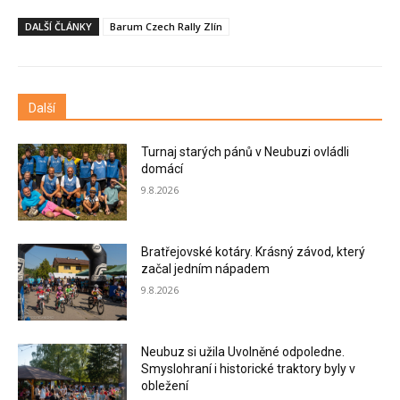
DALŠÍ ČLÁNKY
Barum Czech Rally Zlín
Další
Turnaj starých pánů v Neubuzi ovládli
domácí
9.8.2026
Bratřejovské kotáry. Krásný závod, který
začal jedním nápadem
9.8.2026
Neubuz si užila Uvolněné odpoledne.
Smyslohraní i historické traktory byly v
obležení