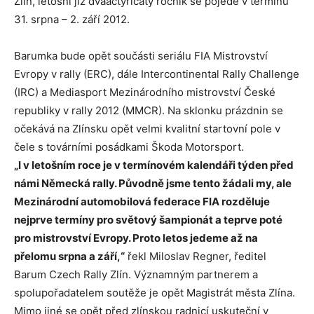
Zlín, letošní již dvaačtyřicátý ročník se pojede v termínu
31. srpna – 2. září 2012.
Barumka bude opět součásti seriálu FIA Mistrovství
Evropy v rally (ERC), dále Intercontinental Rally Challenge
(IRC) a Mediasport Mezinárodního mistrovství České
republiky v rally 2012 (MMCR). Na sklonku prázdnin se
očekává na Zlínsku opět velmi kvalitní startovní pole v
čele s továrními posádkami Škoda Motorsport.
„I v letošním roce je v termínovém kalendáři týden před
námi Německá rally. Původně jsme tento žádali my, ale
Mezinárodní automobilová federace FIA rozděluje
nejprve termíny pro světový šampionát a teprve poté
pro mistrovství Evropy. Proto letos jedeme až na
přelomu srpna a září,“
řekl Miloslav Regner, ředitel
Barum Czech Rally Zlín. Významným partnerem a
spolupořadatelem soutěže je opět Magistrát města Zlína.
Mimo jiné se opět před zlínskou radnicí uskuteční v