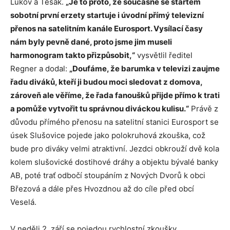
Lukov a Tesák.
„Je to proto, že současně se startem
sobotní první erzety startuje i úvodní přímý televizní
přenos na satelitním kanále Eurosport. Vysílací časy
nám byly pevně dané, proto jsme jim museli
harmonogram takto přizpůsobit,“
vysvětlil ředitel
Regner a dodal:
„Doufáme, že barumka v televizi zaujme
řadu diváků, kteří ji budou moci sledovat z domova,
zároveň ale věříme, že řada fanoušků přijde přímo k trati
a pomůže vytvořit tu správnou diváckou kulisu.“
Právě z
důvodu přímého přenosu na satelitní stanici Eurosport se
úsek Slušovice pojede jako polokruhová zkouška, což
bude pro diváky velmi atraktivní. Jezdci obkrouží dvě kola
kolem slušovické dostihové dráhy a objektu bývalé banky
AB, poté trať odbočí stoupáním z Nových Dvorů k obci
Březová a dále přes Hvozdnou až do cíle před obcí
Veselá.
V neděli 2. září se pojedou rychlostní zkoušky