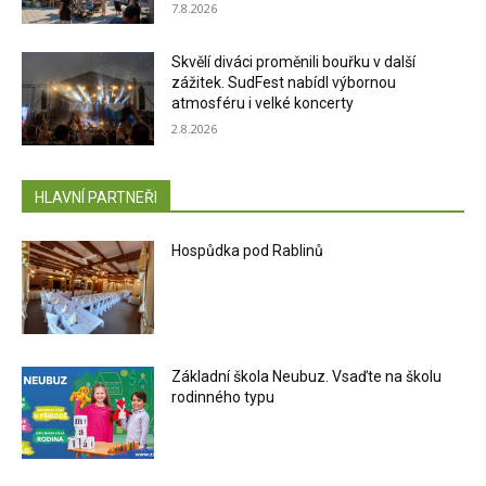
7.8.2026
Skvělí diváci proměnili bouřku v další
zážitek. SudFest nabídl výbornou
atmosféru i velké koncerty
2.8.2026
HLAVNÍ PARTNEŘI
Hospůdka pod Rablinů
Základní škola Neubuz. Vsaďte na školu
rodinného typu