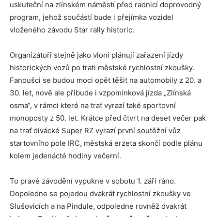
uskuteční na zlínském náměstí před radnicí doprovodný
program, jehož součástí bude i přejímka vozidel
vloženého závodu Star rally historic.
Organizátoři stejně jako vloni plánují zařazení jízdy
historických vozů po trati městské rychlostní zkoušky.
Fanoušci se budou moci opět těšit na automobily z 20. a
30. let, nově ale přibude i vzpomínková jízda „Zlínská
osma“, v rámci které na trať vyrazí také sportovní
monoposty z 50. let. Krátce před čtvrt na deset večer pak
na trať divácké Super RZ vyrazí první soutěžní vůz
startovního pole IRC, městská erzeta skončí podle plánu
kolem jedenácté hodiny večerní.
To pravé závodění vypukne v sobotu 1. září ráno.
Dopoledne se pojedou dvakrát rychlostní zkoušky ve
Slušovicích a na Pindule, odpoledne rovněž dvakrát