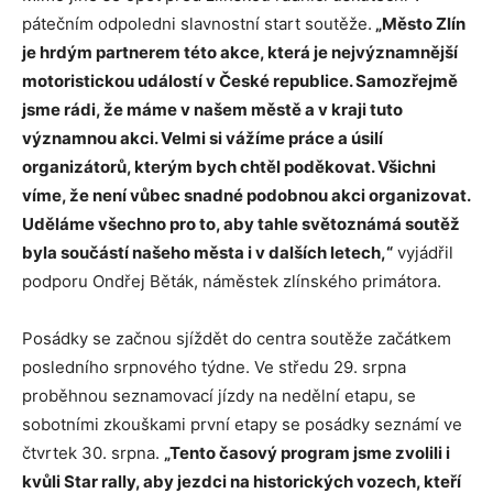
pátečním odpoledni slavnostní start soutěže.
„Město Zlín
je hrdým partnerem této akce, která je nejvýznamnější
motoristickou událostí v České republice. Samozřejmě
jsme rádi, že máme v našem městě a v kraji tuto
významnou akci. Velmi si vážíme práce a úsilí
organizátorů, kterým bych chtěl poděkovat. Všichni
víme, že není vůbec snadné podobnou akci organizovat.
Uděláme všechno pro to, aby tahle světoznámá soutěž
byla součástí našeho města i v dalších letech,“
vyjádřil
podporu Ondřej Běták, náměstek zlínského primátora.
Posádky se začnou sjíždět do centra soutěže začátkem
posledního srpnového týdne. Ve středu 29. srpna
proběhnou seznamovací jízdy na nedělní etapu, se
sobotními zkouškami první etapy se posádky seznámí ve
čtvrtek 30. srpna.
„Tento časový program jsme zvolili i
kvůli Star rally, aby jezdci na historických vozech, kteří