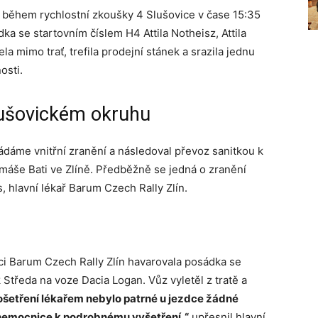
lo během rychlostní zkoušky 4 Slušovice v čase 15:35
ka se startovním číslem H4 Attila Notheisz, Attila
la mimo trať, trefila prodejní stánek a srazila jednu
osti.
slušovickém okruhu
ádáme vnitřní zranění a následoval převoz sanitkou k
máše Bati ve Zlíně. Předběžně se jedná o zranění
 hlavní lékař Barum Czech Rally Zlín.
mci Barum Czech Rally Zlín havarovala posádka se
 Středa na voze Dacia Logan. Vůz vyletěl z tratě a
 ošetření lékařem nebylo patrné u jezdce žádné
 nemocnice k podrobnému vyšetření,“
upřesnil hlavní