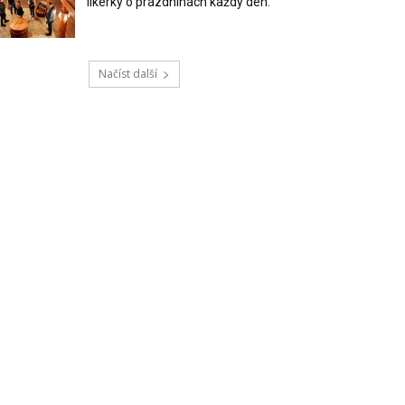
likérky o prázdninách každý den.
Načíst další