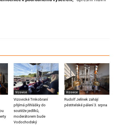
Vizovice
Vizovice
Vizovické Trnkobraní
Rudolf Jelínek zahájí
přijímá přihlášky do
pěstitelské pálení 3. srpna
nou
soutěže jedlíků,
erty
moderátorem bude
Vodochodský