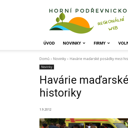
Horní
Podřevnicko
ÚVOD
NOVINKY
FIRMY
VOL
Domů
Novinky
Havárie maďarské posádky mezi his
Novinky
Havárie maďarské
historiky
1.9.2012