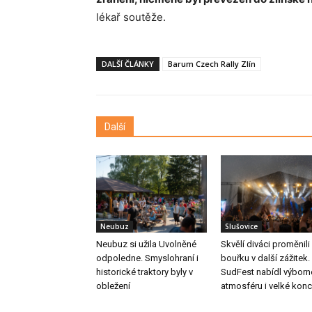
lékař soutěže.
DALŠÍ ČLÁNKY
Barum Czech Rally Zlín
Další
Neubuz
Slušovice
Neubuz si užila Uvolněné
Skvělí diváci proměnili
odpoledne. Smyslohraní i
bouřku v další zážitek.
historické traktory byly v
SudFest nabídl výbor
obležení
atmosféru i velké konc