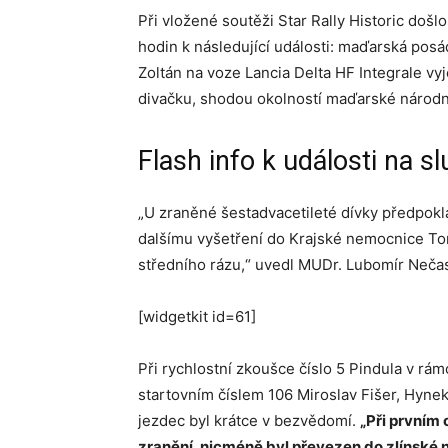
Při vložené soutěži Star Rally Historic doš
hodin k následující události: maďarská posád
Zoltán na voze Lancia Delta HF Integrale vyje
divačku, shodou okolností maďarské národn
Flash info k události na 
„U zraněné šestadvacetileté dívky předpokl
dalšímu vyšetření do Krajské nemocnice To
středního rázu,“ uvedl MUDr. Lubomír Nečas,
[widgetkit id=61]
Při rychlostní zkoušce číslo 5 Pindula v rá
startovním číslem 106 Miroslav Fišer, Hynek
jezdec byl krátce v bezvědomí.
„Při prvním
zranění, nicméně byl převezen do zlínské