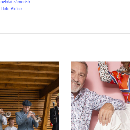
izovické zámecké
í léto Aloise