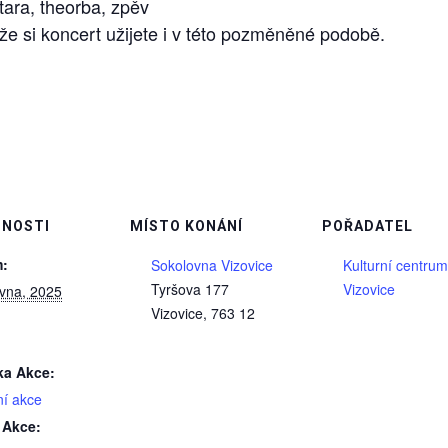
tara, theorba, zpěv
e si koncert užijete i v této pozměněné podobě.
NOSTI
MÍSTO KONÁNÍ
POŘADATEL
:
Sokolovna Vizovice
Kulturní centrum
Tyršova 177
Vizovice
rvna, 2025
Vizovice
,
763 12
ka Akce:
ní akce
 Akce: