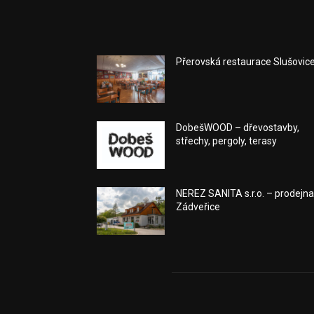
Přerovská restaurace Slušovic
DobešWOOD – dřevostavby,
střechy, pergoly, terasy
NEREZ SANITA s.r.o. – prodejn
Zádveřice