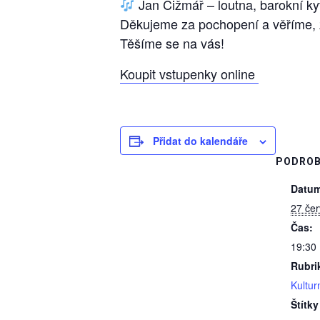
Jan Čižmář – loutna, barokní ky
Děkujeme za pochopení a věříme, ž
Těšíme se na vás!
Koupit vstupenky online
Přidat do kalendáře
PODROB
Datum
27 če
Čas:
19:30
Rubri
Kultur
Štítky