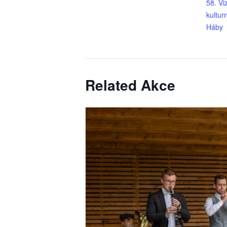
58. V
kulturn
Háby
Related Akce