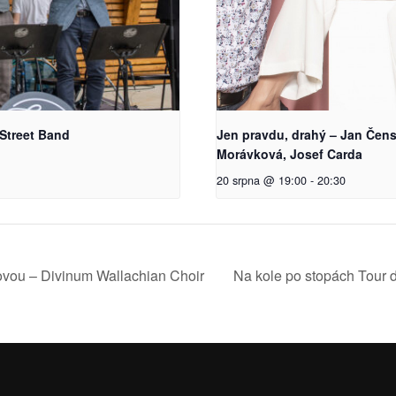
Street Band
Jen pravdu, drahý – Jan Čen
Morávková, Josef Carda
20 srpna @ 19:00
-
20:30
ovou – Divinum Wallachian Choir
Na kole po stopách Tour 