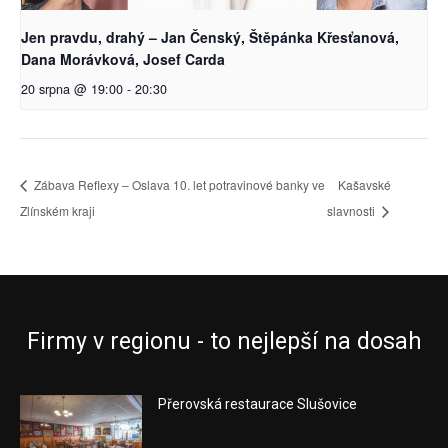
Jen pravdu, drahý – Jan Čenský, Štěpánka Křesťanová,
Dana Morávková, Josef Carda
20 srpna @ 19:00
-
20:30
Zábava Reflexy – Oslava 10. let potravinové banky ve
Kašavské
Zlínském kraji
slavnosti
Firmy v regionu - to nejlepší na dosah
Přerovská restaurace Slušovice