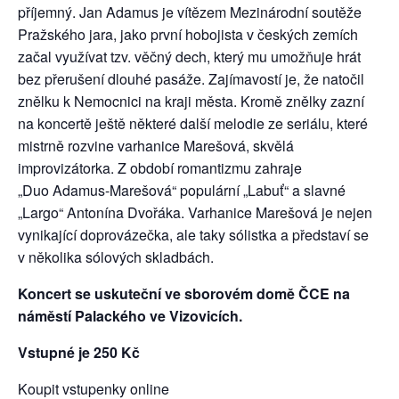
příjemný. Jan Adamus je vítězem Mezinárodní soutěže
Pražského jara, jako první hobojista v českých zemích
začal využívat tzv. věčný dech, který mu umožňuje hrát
bez přerušení dlouhé pasáže. Zajímavostí je, že natočil
znělku k Nemocnici na kraji města. Kromě znělky zazní
na koncertě ještě některé další melodie ze seriálu, které
mistrně rozvine varhanice Marešová, skvělá
improvizátorka. Z období romantizmu zahraje
„Duo Adamus-Marešová“ populární „Labuť“ a slavné
„Largo“ Antonína Dvořáka. Varhanice Marešová je nejen
vynikající doprovázečka, ale taky sólistka a představí se
v několika sólových skladbách.
Koncert se uskuteční ve sborovém domě ČCE na
náměstí Palackého ve Vizovicích.
Vstupné je 250 Kč
Koupit vstupenky online