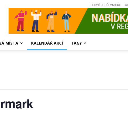
HORNÍ PODŘEVNICKO - in
NÁ MÍSTA
KALENDÁŘ AKCÍ
TAGY
armark