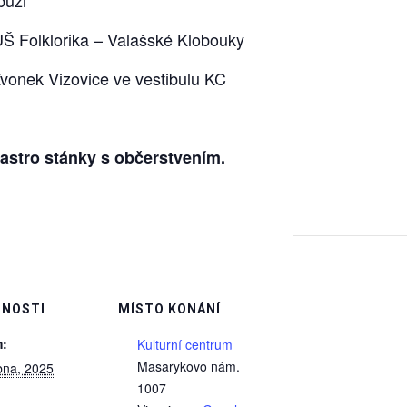
UŠ Folklorika – Valašské Klobouky
Zvonek Vizovice ve vestibulu KC
astro stánky s občerstvením.
NOSTI
MÍSTO KONÁNÍ
:
Kulturní centrum
Masarykovo nám.
bna, 2025
1007