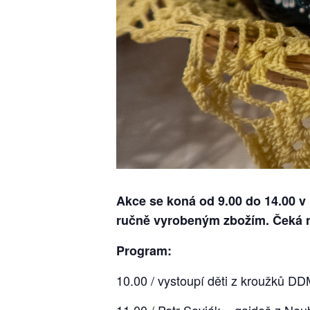
Akce se koná od 9.00 do 14.00 v 
ručně vyrobeným zbožím. Čeká 
Program:
10.00 / vystoupí děti z kroužků D
11.00 / Petr Sovják – gajdoš z Neu