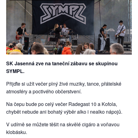
SK Jasenná zve na taneční zábavu se skupinou
SYMPL.
Přijďte si užít večer plný živé muziky, tance, přátelské
atmosféry a poctivého občerstvení.
Na čepu bude po celý večer Radegast 10 a Kofola,
chybět nebude ani bohatý výběr alko i nealko nápojů.
V udírně se můžete těšit na skvělé cigáro a voňavou
klobásku.