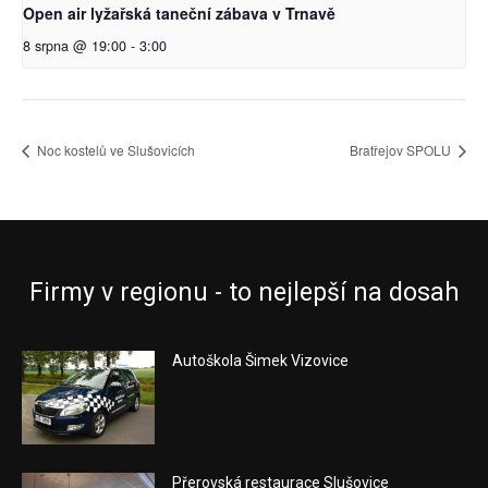
Open air lyžařská taneční zábava v Trnavě
8 srpna @ 19:00
-
3:00
Noc kostelů ve Slušovicích
Bratřejov SPOLU
Firmy v regionu - to nejlepší na dosah
Autoškola Šimek Vizovice
Přerovská restaurace Slušovice