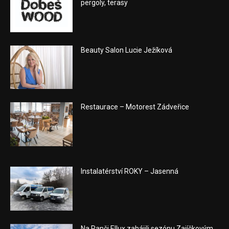
pergoly, terasy
Beauty Salon Lucie Ježíková
Restaurace – Motorest Zádveřice
Instalatérství ROKY – Jasenná
Na Ranči Ellux zahájili sezónu Zajíčkovým