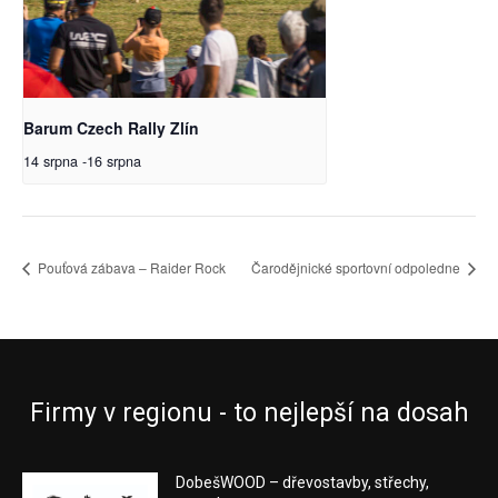
Barum Czech Rally Zlín
14 srpna
-
16 srpna
Pouťová zábava – Raider Rock
Čarodějnické sportovní odpoledne
Firmy v regionu - to nejlepší na dosah
DobešWOOD – dřevostavby, střechy,