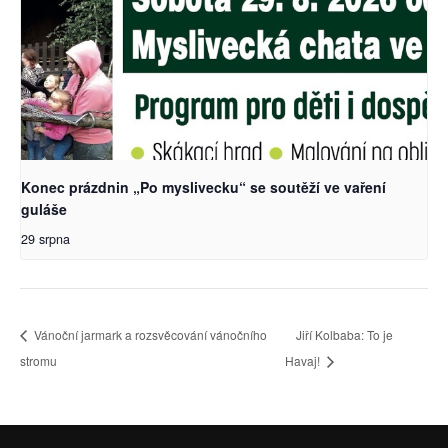
Konec prázdnin „Po myslivecku“ se soutěží ve vaření
guláše
29 srpna
Vánoční jarmark a rozsvěcování vánočního
Jiří Kolbaba: To je
stromu
Havaj!