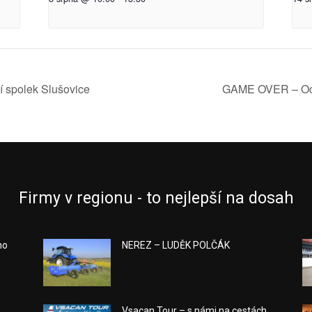
 spolek Slušovice
GAME OVER – Ocho
Firmy v regionu - to nejlepší na dosah
ho
NEREZ – LUDĚK POLČÁK
Vsacan Tour – s námi na cestách