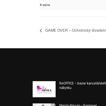
8 srpna
GAME OVER – Ochotnický divadelní
ReOFFICE – bazar kancelářské
nábytku
Martin Návrat – Pantoner