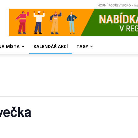
HORNÍ PODŘEVNICKO - in
NÁ MÍSTA
KALENDÁŘ AKCÍ
TAGY
večka