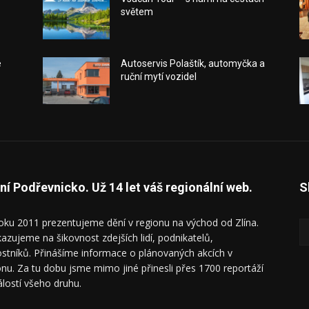
světem
e
Autoservis Polaštík, automyčka a
ruční mytí vozidel
ní Podřevnicko. Už 14 let váš regionální web.
S
oku 2011 prezentujeme dění v regionu na východ od Zlína.
azujeme na šikovnost zdejších lidí, podnikatelů,
ostníků. Přinášíme informace o plánovaných akcích v
onu. Za tu dobu jsme mimo jiné přinesli přes 1700 reportáží
álostí všeho druhu.