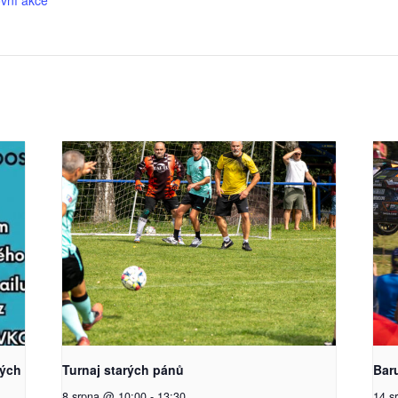
kých
Turnaj starých pánů
Bar
8 srpna @ 10:00
-
13:30
14 s