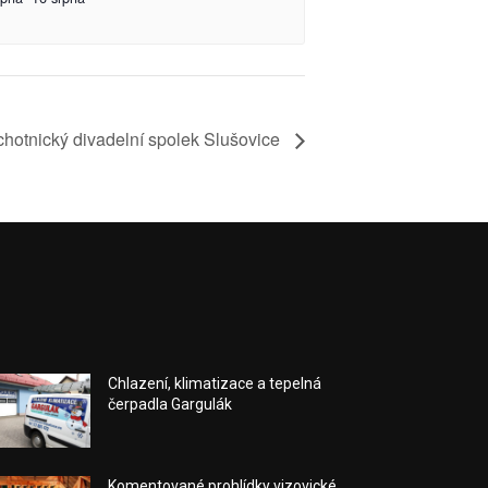
tnický divadelní spolek Slušovice
Chlazení, klimatizace a tepelná
čerpadla Gargulák
Komentované prohlídky vizovické