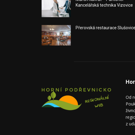
Kancelářská technika Vizovice
Přerovská restaurace Slušovic
Hor
Od r
Pouk
živn
regi
z ud