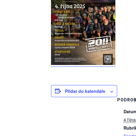
Přidat do kalendáře
PODROB
Datum
4 říjn
Rubri
Sporto