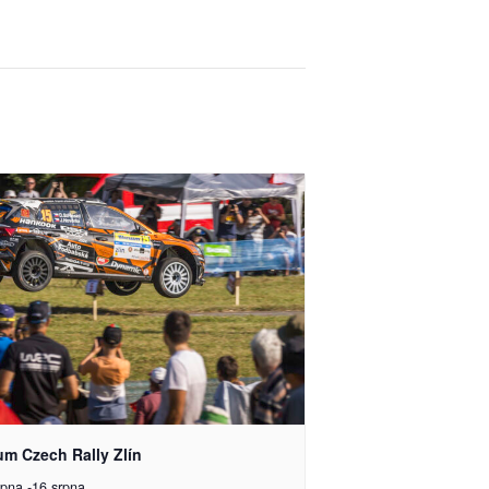
um Czech Rally Zlín
rpna
-
16 srpna