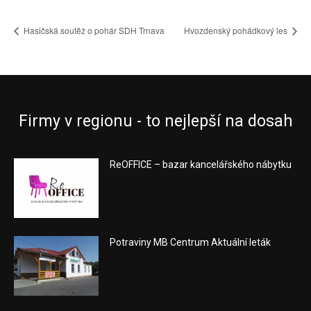
Hasičská soutěž o pohár SDH Trnava
Hvozdenský pohádkový les
Firmy v regionu - to nejlepší na dosah
ReOFFICE – bazar kancelářského nábytku
Potraviny MB Centrum Aktuální leták