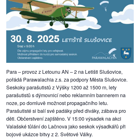
Para – provoz z Letounu AN – 2 na Letišti Slušovice,
pořádá Parawalachia z.s. za podpory Města Slušovice.
Seskoky parašutistů z Výšky 1200 až 1500 m, lety
parašutistů s dýmovnicí nebo reklamním bannerem na
noze, po domluvě možnost propagačního letu.
Parašutisté si balí své padáky před diváky, zábava pro
děti. Občerstvení zajištěno. V 15:00 výsadek na akci
Valašské tůlání do Lačnova jako seskok výsadkářů při
bojové ukázce bitvy z 2. Světové Války.