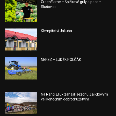
GreenFlame – Špičkové grily a pece –
Slušovice
Klempířství Jakuba
NEREZ – LUDĚK POLČÁK
Na Ranči Ellux zahájili sezónu Zajíčkovým
velikonočním dobrodružstvím