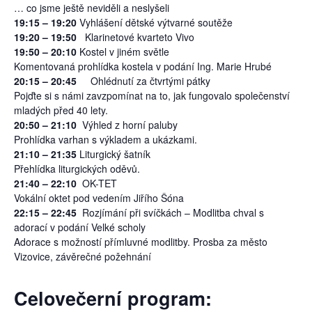
… co jsme ještě neviděli a neslyšeli
19:15 – 19:20
Vyhlášení dětské výtvarné soutěže
19:20 – 19:50
Klarinetové kvarteto Vivo
19:50 – 20:10
Kostel v jiném světle
Komentovaná prohlídka kostela v podání Ing. Marie Hrubé
20:15 – 20:45
Ohlédnutí za čtvrtými pátky
Pojďte si s námi zavzpomínat na to, jak fungovalo společenství
mladých před 40 lety.
20:50 – 21:10
Výhled z horní paluby
Prohlídka varhan s výkladem a ukázkami.
21:10 – 21:35
Liturgický šatník
Přehlídka liturgických oděvů.
21:40 – 22:10
OK-TET
Vokální oktet pod vedením Jiřího Šóna
22:15 – 22:45
Rozjímání při svíčkách – Modlitba chval s
adorací v podání Velké scholy
Adorace s možností přímluvné modlitby. Prosba za město
Vizovice, závěrečné požehnání
Celovečerní program: