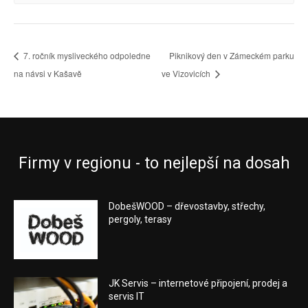
7. ročník mysliveckého odpoledne
Piknikový den v Zámeckém parku
na návsi v Kašavě
ve Vizovicích
Firmy v regionu - to nejlepší na dosah
DobešWOOD – dřevostavby, střechy,
pergoly, terasy
JK Servis – internetové připojení, prodej a
servis IT