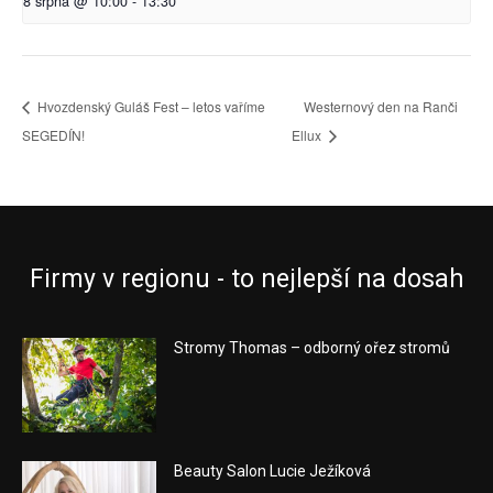
8 srpna @ 10:00
-
13:30
Hvozdenský Guláš Fest – letos vaříme
Westernový den na Ranči
SEGEDÍN!
Ellux
Firmy v regionu - to nejlepší na dosah
Stromy Thomas – odborný ořez stromů
Beauty Salon Lucie Ježíková