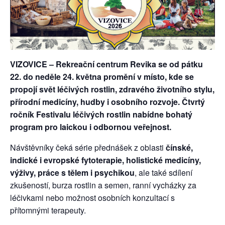
VIZOVICE – Rekreační centrum Revika se od pátku
22. do neděle 24. května promění v místo, kde se
propojí svět léčivých rostlin, zdravého životního stylu,
přírodní medicíny, hudby i osobního rozvoje. Čtvrtý
ročník Festivalu léčivých rostlin nabídne bohatý
program pro laickou i odbornou veřejnost.
Návštěvníky čeká série přednášek z oblasti
čínské,
indické i evropské fytoterapie, holistické medicíny,
výživy, práce s tělem i psychikou
, ale také sdílení
zkušeností, burza rostlin a semen, ranní vycházky za
léčivkami nebo možnost osobních konzultací s
přítomnými terapeuty.