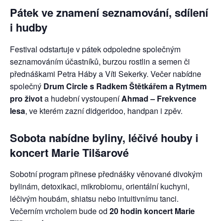
Pátek ve znamení seznamování, sdílení
i hudby
Festival odstartuje v pátek odpoledne společným
seznamováním účastníků, burzou rostlin a semen či
přednáškami Petra Háby a Víti Sekerky. Večer nabídne
společný
Drum Circle s Radkem Štětkářem a Rytmem
pro život
a hudební vystoupení
Ahmad – Frekvence
lesa
, ve kterém zazní didgeridoo, handpan i zpěv.
Sobota nabídne byliny, léčivé houby i
koncert Marie Tilšarové
Sobotní program přinese přednášky věnované divokým
bylinám, detoxikaci, mikrobiomu, orientální kuchyni,
léčivým houbám, shiatsu nebo intuitivnímu tanci.
Večerním vrcholem bude od
20 hodin koncert Marie