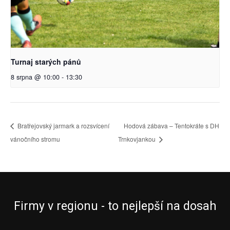
Turnaj starých pánů
8 srpna @ 10:00
-
13:30
Bratřejovský jarmark a rozsvícení
Hodová zábava – Tentokráte s DH
vánočního stromu
Trnkovjankou
Firmy v regionu - to nejlepší na dosah