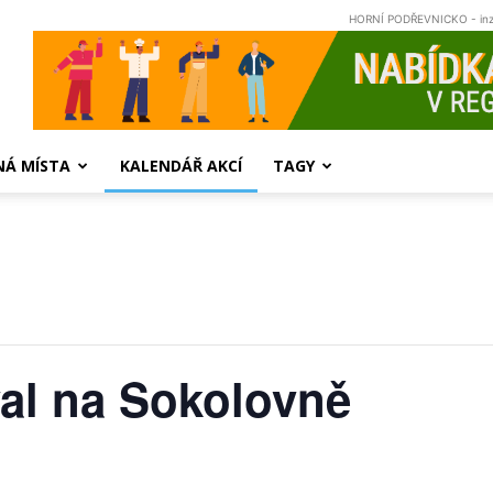
HORNÍ PODŘEVNICKO - in
NÁ MÍSTA
KALENDÁŘ AKCÍ
TAGY
al na Sokolovně