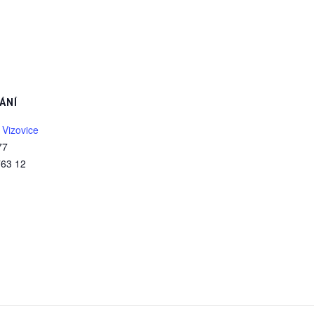
ÁNÍ
 Vizovice
77
763 12