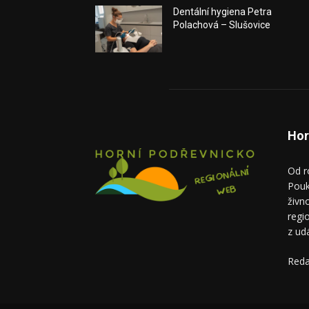
Dentální hygiena Petra
Polachová – Slušovice
Hor
Od r
Pouk
živn
regi
z ud
Reda