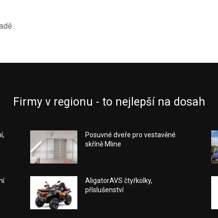
radě
Firmy v regionu - to nejlepší na dosah
í,
Posuvné dveře pro vestavěné
skříně Mline
ní
AligatorAVS čtyřkolky,
příslušenství