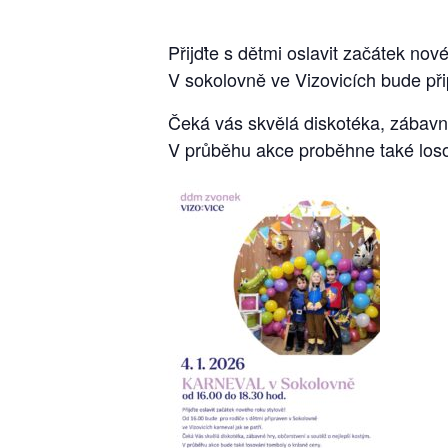
Přijďte s dětmi oslavit začátek nov
V sokolovně ve Vizovicích bude přip
Čeká vás skvělá diskotéka, zábavné
V průběhu akce proběhne také loso