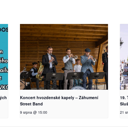
kých
Koncert hvozdenské kapely – Záhumení
19. 
Street Band
Slu
9 srpna @ 15:00
21 s