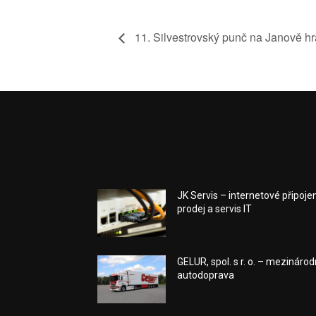
11. Silvestrovský punč na Janově h
JK Servis – internetové připojen
prodej a servis IT
GELUR, spol. s r. o. – mezinárod
autodoprava