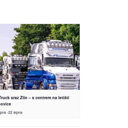
Truck sraz Zlín – s centrem na letišti
šovice
rpna
-
22 srpna