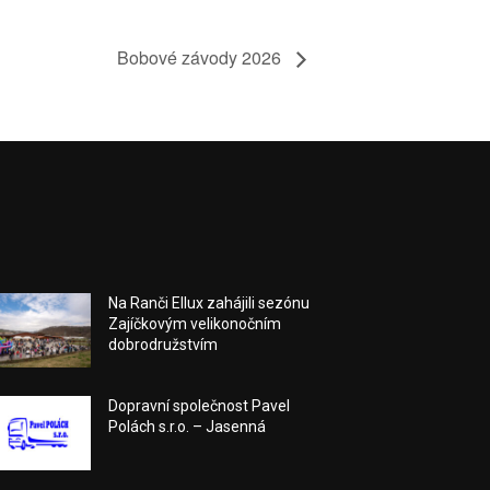
Bobové závody 2026
Na Ranči Ellux zahájili sezónu
Zajíčkovým velikonočním
dobrodružstvím
Dopravní společnost Pavel
Polách s.r.o. – Jasenná