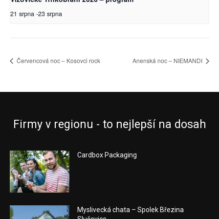
21 srpna
-
23 srpna
Červencová noc – Kosovci rock
Anenská noc – NIEMANDI
Firmy v regionu - to nejlepší na dosah
Cardbox Packaging
Myslivecká chata – Spolek Březina
Slušovice