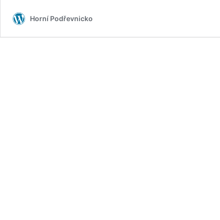
Gulášfestu.
Horní Podřevnicko
Na
Chrámečném
pojedenácté,
v
Ostratě
poprvé