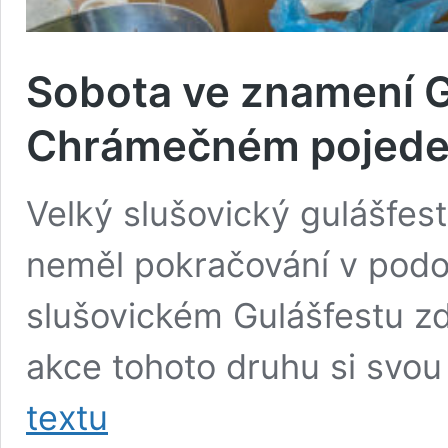
Sobota ve znamení G
Chrámečném pojeden
Velký slušovický gulášfes
neměl pokračování v podob
slušovickém Gulášfestu zde
akce tohoto druhu si svou
Sobota
textu
ve
znamení