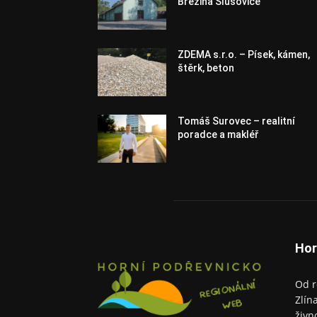
Březina Slušovice
ZDEMA s.r.o. – Písek, kámen,
štěrk, beton
Tomáš Surovec – realitní
poradce a makléř
Hor
Od r
Zlín
živn