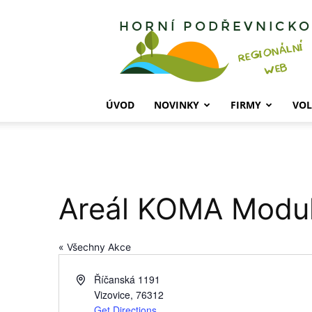
Horní
Podřevnicko
ÚVOD
NOVINKY
FIRMY
VOL
Areál KOMA Modu
« Všechny Akce
Address
Říčanská 1191
Vizovice
,
76312
Get Directions