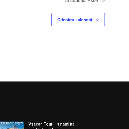
Následující
Akce
Odebírat kalendář
Vsacan Tour – s námi na