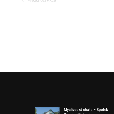
Předchozí
Akce
Myslivecká chata – Spolek