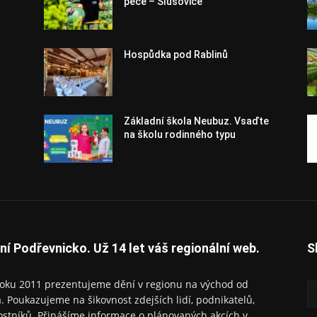
pece – Slušovice
Hospůdka pod Rablinů
Základní škola Neubuz. Vsaďte
na školu rodinného typu
ní Podřevnicko. Už 14 let váš regionální web.
S
oku 2011 prezentujeme dění v regionu na východ od
a. Poukazujeme na šikovnost zdejších lidí, podnikatelů,
ostníků. Přinášíme informace o plánovaných akcích v