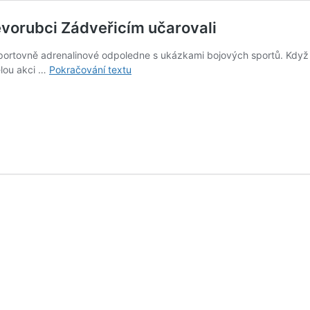
evorubci Zádveřicím učarovali
tovně adrenalinové odpoledne s ukázkami bojových sportů. Když se
Timbersports
ělou akci …
Pokračování textu
2015.
Nejen
sportovní
dřevorubci
Zádveřicím
učarovali