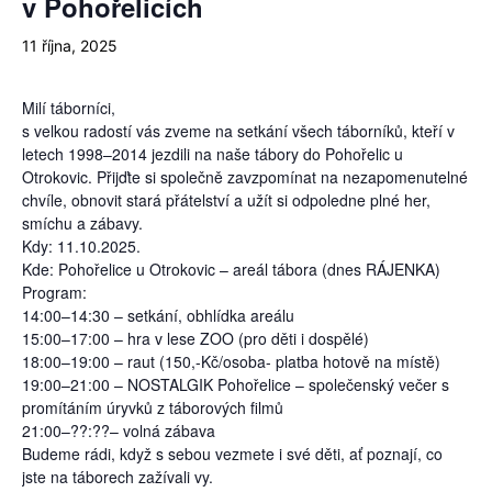
v Pohořelicích
11 října, 2025
Milí táborníci,
s velkou radostí vás zveme na setkání všech táborníků, kteří v
letech 1998–2014 jezdili na naše tábory do Pohořelic u
Otrokovic. Přijďte si společně zavzpomínat na nezapomenutelné
chvíle, obnovit stará přátelství a užít si odpoledne plné her,
smíchu a zábavy.
Kdy: 11.10.2025.
Kde: Pohořelice u Otrokovic – areál tábora (dnes RÁJENKA)
Program:
14:00–14:30 – setkání, obhlídka areálu
15:00–17:00 – hra v lese ZOO (pro děti i dospělé)
18:00–19:00 – raut (150,-Kč/osoba- platba hotově na místě)
19:00–21:00 – NOSTALGIK Pohořelice – společenský večer s
promítáním úryvků z táborových filmů
21:00–??:??– volná zábava
Budeme rádi, když s sebou vezmete i své děti, ať poznají, co
jste na táborech zažívali vy.