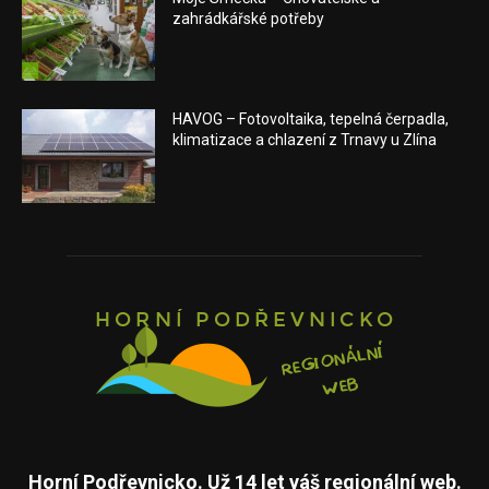
zahrádkářské potřeby
HAVOG – Fotovoltaika, tepelná čerpadla,
klimatizace a chlazení z Trnavy u Zlína
Horní Podřevnicko. Už 14 let váš regionální web.