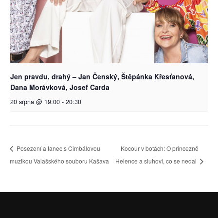
Jen pravdu, drahý – Jan Čenský, Štěpánka Křesťanová,
Dana Morávková, Josef Carda
20 srpna @ 19:00
-
20:30
Posezení a tanec s Cimbálovou
Kocour v botách: O princezně
muzikou Valašského souboru Kašava
Helence a sluhovi, co se nedal