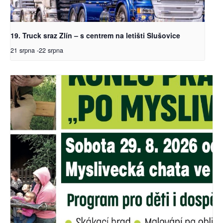
19. Truck sraz Zlín – s centrem na letišti Slušovice
21 srpna
-
22 srpna