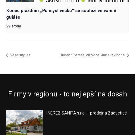
Konec prázdnin „Po myslivecku“ se soutěží ve vaření
guláše
29 srpna
Veselský les
Hudební terasa Vizovice: Jan Stavinoha
Firmy v regionu - to nejlepší na dosah
NEREZ SANITA s.r.o. – prodejna Zádveřice