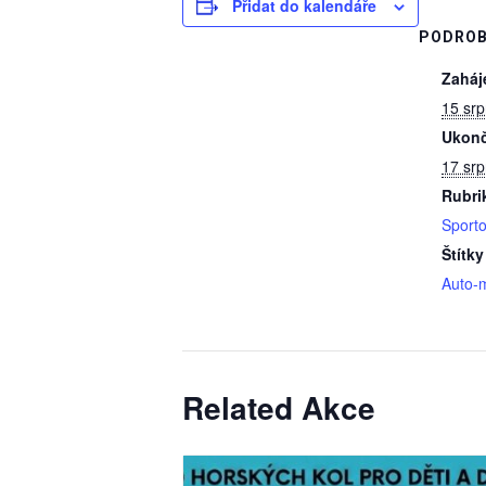
Přidat do kalendáře
PODROB
Zaháj
15 sr
Ukonč
17 sr
Rubri
Sporto
Štítky
Auto-
Related Akce