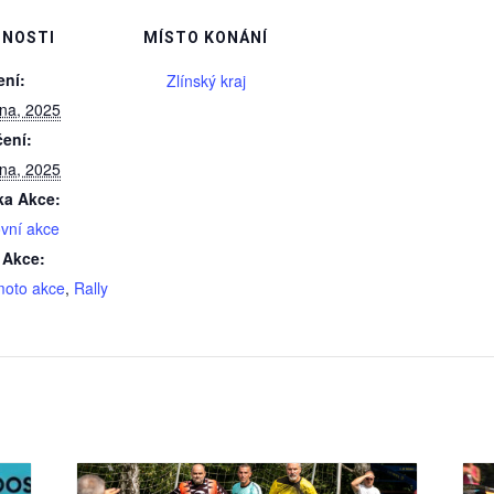
NOSTI
MÍSTO KONÁNÍ
ení:
Zlínský kraj
pna, 2025
ení:
pna, 2025
ka Akce:
vní akce
 Akce:
moto akce
,
Rally