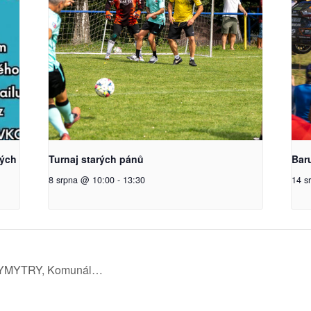
kých
Turnaj starých pánů
Bar
8 srpna @ 10:00
-
13:30
14 s
 DYMYTRY, Komunál…