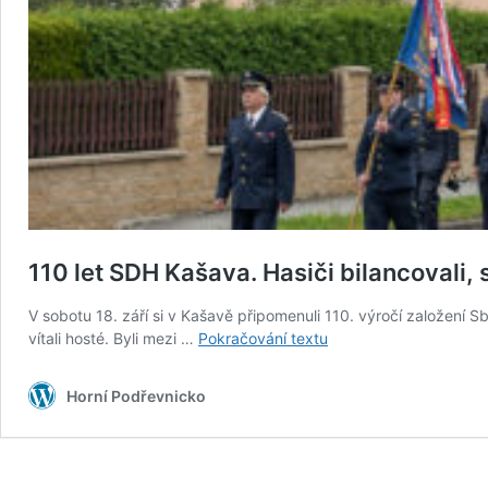
110 let SDH Kašava. Hasiči bilancovali, s
V sobotu 18. září si v Kašavě připomenuli 110. výročí založení 
110
vítali hosté. Byli mezi …
Pokračování textu
let
SDH
Horní Podřevnicko
Kašava.
Hasiči
bilancovali,
slavili