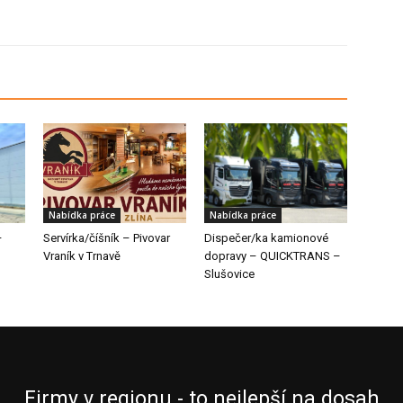
Nabídka práce
Nabídka práce
–
Servírka/číšník – Pivovar
Dispečer/ka kamionové
Vraník v Trnavě
dopravy – QUICKTRANS –
Slušovice
Firmy v regionu - to nejlepší na dosah