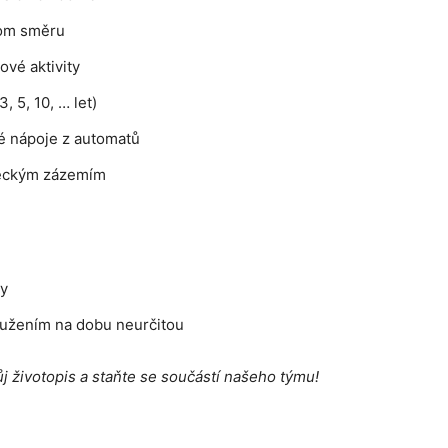
nom směru
ové aktivity
 5, 10, … let)
lé nápoje z automatů
meckým zázemím
dy
oužením na dobu neurčitou
ůj životopis a staňte se součástí našeho týmu!