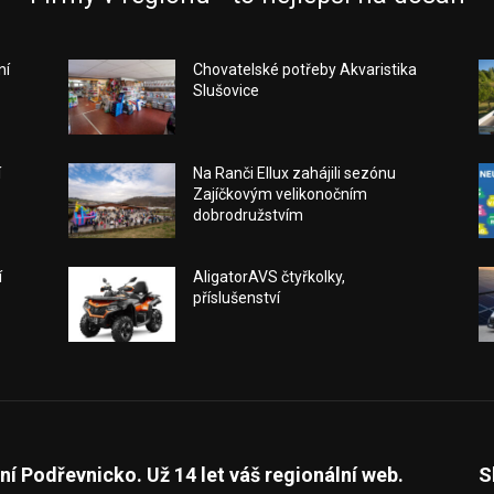
ní
Chovatelské potřeby Akvaristika
Slušovice
í
Na Ranči Ellux zahájili sezónu
Zajíčkovým velikonočním
dobrodružstvím
í
AligatorAVS čtyřkolky,
příslušenství
ní Podřevnicko. Už 14 let váš regionální web.
S