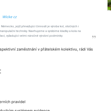
Wicke cz
mecko, jejíž převažující činností je výroba kol, otočných i
anipulační techniky. Navrhujeme a vyrábíme kladky a kola na
ací, vyžadující velmi náročné výrobní podmínky.
spektivní zaměstnání v přátelském kolektivu, rádi Vás
:
erních pravidel
noduchým systémem evidence