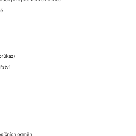
bě
průkaz)
řství
ěsíčních odměn