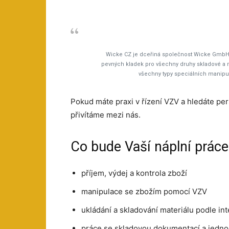
Wicke CZ je dceřiná společnost Wicke GmbH Ně
pevných kladek pro všechny druhy skladové a m
všechny typy speciálních manipul
Pokud máte praxi v řízení VZV a hledáte per
přivítáme mezi nás.
Co bude Vaší náplní práce
příjem, výdej a kontrola zboží
manipulace se zbožím pomocí VZV
ukládání a skladování materiálu podle int
práce se skladovou dokumentací a jed