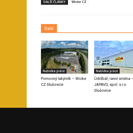
DALŠÍ ČLÁNKY
Wicke CZ
Další
Nabídka práce
Nabídka práce
Pomocný lakýrník – Wicke
Údržbář, ranní směna 
CZ Slušovice
JAPAVO, spol. s r.o.
Slušovice