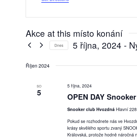
Akce at this místo konání
5 října, 2024
 - 
N
Dnes
Vyberte
datum.
Říjen 2024
5 října, 2024
SO
5
OPEN DAY Snooker
Snooker club Hvozdná
Hlavní 22
Pokud se rozhodnete nás ve Hvozdné 
krásy skvělého sportu zvaný SNOOK
Královská, protože hodně náročná n