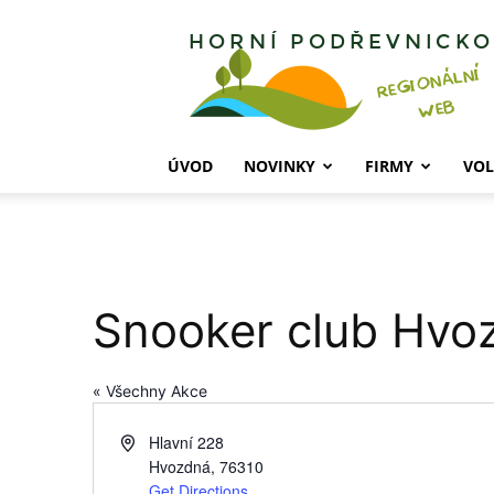
Horní
Podřevnicko
ÚVOD
NOVINKY
FIRMY
VOL
Snooker club Hvo
« Všechny Akce
Address
Hlavní 228
Hvozdná
,
76310
Get Directions