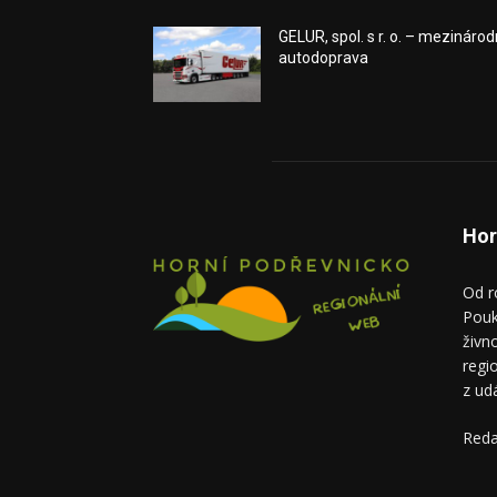
GELUR, spol. s r. o. – mezinárod
autodoprava
Hor
Od r
Pouk
živn
regi
z ud
Reda