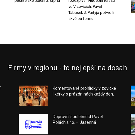
pěstitelské pálení 3. srpna
rozezpívali Hudební terasu
ve Vizovicích. Pavel
Tabásek & Partyja potvrdili
skvělou formu
Firmy v regionu - to nejlepší na dosah
í
Komentované prohlídky vizovické
likérky o prázdninách každý den.
Dopravní společnost Pavel
Polách s.r.o. – Jasenná