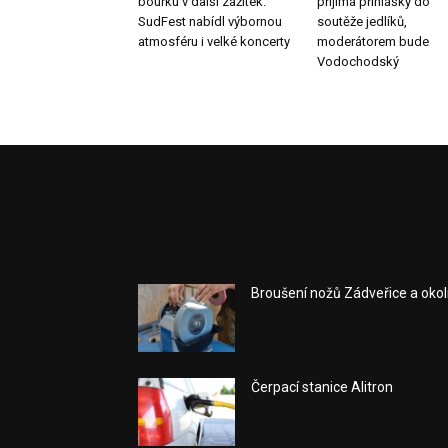
bouřku v další zážitek.
přijímá přihlášky do
SudFest nabídl výbornou
soutěže jedlíků,
atmosféru i velké koncerty
moderátorem bude
Vodochodský
Broušení nožů Zádveřice a okol
Čerpací stanice Alitron