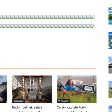
Vizovice
Vizovice
Rudolf Jelínek zahájí
Čerství držitelé Porty