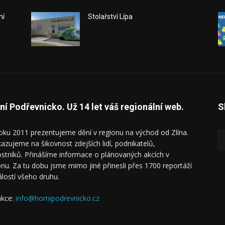
ní
Stolařství Lípa
ní Podřevnicko. Už 14 let váš regionální web.
S
oku 2011 prezentujeme dění v regionu na východ od Zlína.
azujeme na šikovnost zdejších lidí, podnikatelů,
ostníků. Přinášíme informace o plánovaných akcích v
onu. Za tu dobu jsme mimo jiné přinesli přes 1700 reportáží
álostí všeho druhu.
kce:
info@hornipodrevnicko.cz