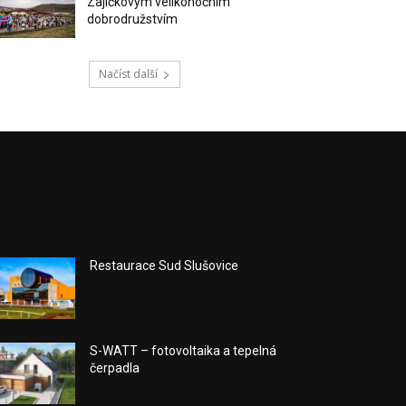
Zajíčkovým velikonočním
dobrodružstvím
Načíst další
Restaurace Sud Slušovice
S-WATT – fotovoltaika a tepelná
čerpadla