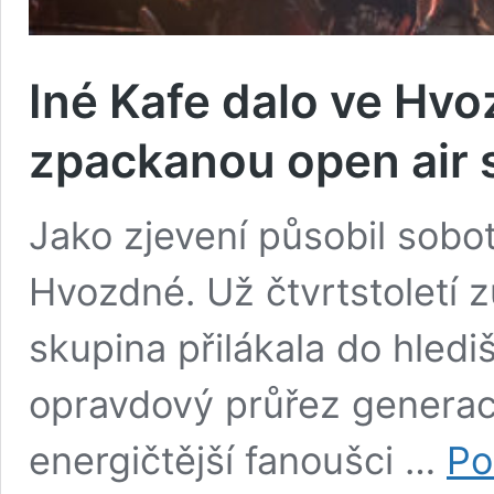
Iné Kafe dalo ve Hv
zpackanou open air
Jako zjevení působil sobot
Hvozdné. Už čtvrtstoletí z
skupina přilákala do hledi
opravdový průřez generac
energičtější fanoušci …
Po