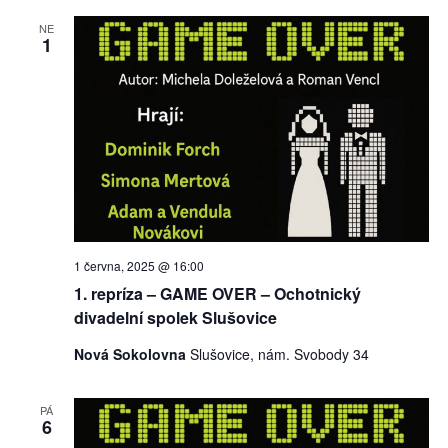
NE
1
1 června, 2025 @ 16:00
1. repríza – GAME OVER – Ochotnický
divadelní spolek Slušovice
Nová Sokolovna
Slušovice, nám. Svobody 34
PÁ
6