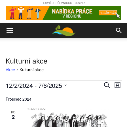
HORNÍ PODŘEVNICKO - inzerce
Kulturní akce
Akce
Kulturní akce
12/2/2024
 - 
7/6/2025
Akce
Nav
Naviga
Hledat
Sezn
pro
Vyberte
pro
datum.
Prosinec 2024
zob
hledání
Ak
PO
2
a