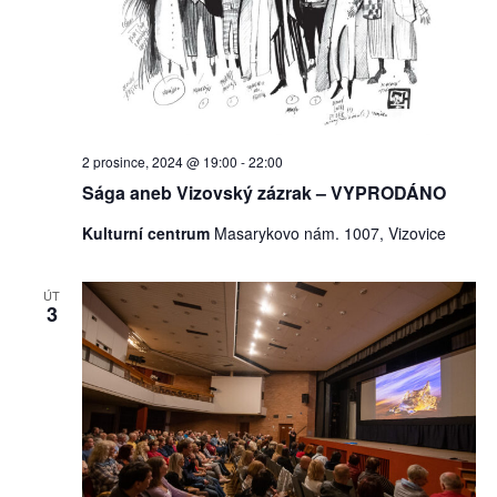
zobraz
Akce
2 prosince, 2024 @ 19:00
-
22:00
Sága aneb Vizovský zázrak – VYPRODÁNO
Kulturní centrum
Masarykovo nám. 1007, Vizovice
ÚT
3