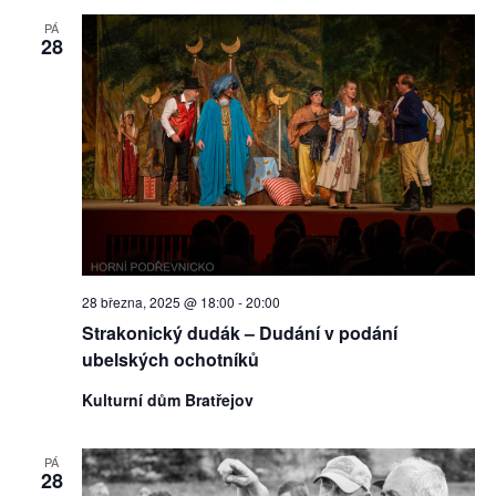
PÁ
28
28 března, 2025 @ 18:00
-
20:00
Strakonický dudák – Dudání v podání
ubelských ochotníků
Kulturní dům Bratřejov
PÁ
28