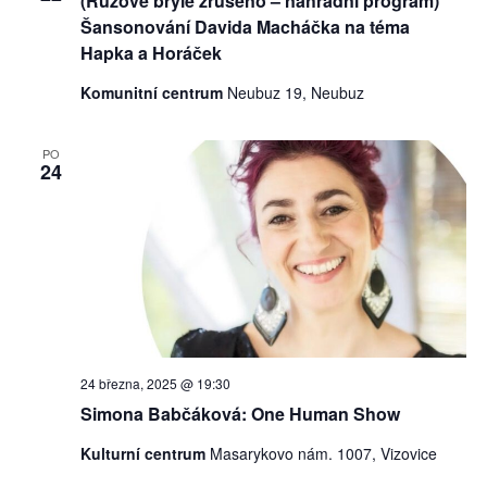
(Růžové brýle zrušeno – náhradní program)
Šansonování Davida Macháčka na téma
Hapka a Horáček
Komunitní centrum
Neubuz 19, Neubuz
PO
24
24 března, 2025 @ 19:30
Simona Babčáková: One Human Show
Kulturní centrum
Masarykovo nám. 1007, Vizovice